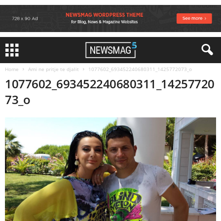
Home
Ami ne pritje te djalit
1077602_693452240680311_1425772073_o
1077602_693452240680311_14257720
73_o