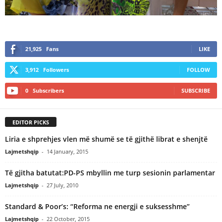
21,925
Fans
LIKE
3,912
Followers
FOLLOW
0
Subscribers
SUBSCRIBE
EDITOR PICKS
Liria e shprehjes vlen më shumë se të gjithë librat e shenjtë
Lajmetshqip
-
14 January, 2015
Të gjitha batutat:PD-PS mbyllin me turp sesionin parlamentar
Lajmetshqip
-
27 July, 2010
Standard & Poor’s: “Reforma ne energji e suksesshme”
Lajmetshqip
-
22 October, 2015