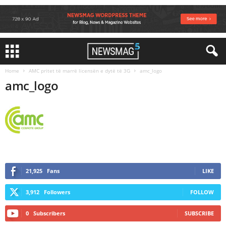
Home
AMC pritet të marrë licensën e dytë të 3G
amc_logo
amc_logo
21,925
Fans
LIKE
3,912
Followers
FOLLOW
0
Subscribers
SUBSCRIBE