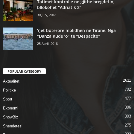
Tatimet kontrolle ne gjithe bregdetin,
bllokohet “Adriatik 2”
30 July, 2018
Yjet botërorë mblidhen në Tiranë. Nga
“Danza Kuduro” te “Despacito”
25 April, 2018
POPULAR CATEGORY
2611
Aktualitet
702
Politike
477
Sport
306
Ekonomi
303
ShowBiz
275
Shendetesi