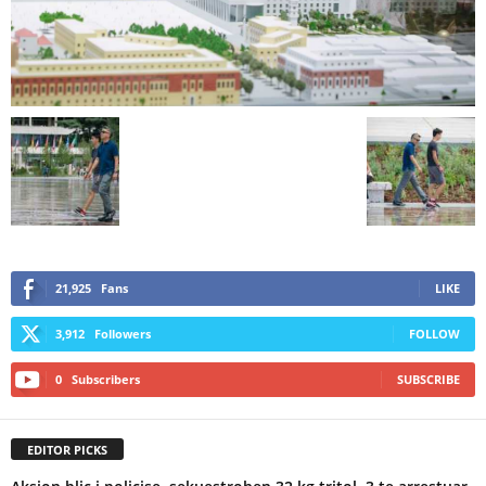
21,925
Fans
LIKE
3,912
Followers
FOLLOW
0
Subscribers
SUBSCRIBE
EDITOR PICKS