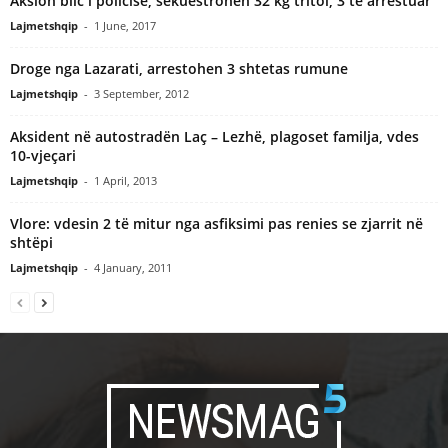
Aksion blic i policise, sekuestrohen 32 kg tritol, 3 te arrestuar
Lajmetshqip
-
1 June, 2017
Droge nga Lazarati, arrestohen 3 shtetas rumune
Lajmetshqip
-
3 September, 2012
Aksident në autostradën Laç – Lezhë, plagoset familja, vdes
10-vjeçari
Lajmetshqip
-
1 April, 2013
Vlore: vdesin 2 të mitur nga asfiksimi pas renies se zjarrit në
shtëpi
Lajmetshqip
-
4 January, 2011