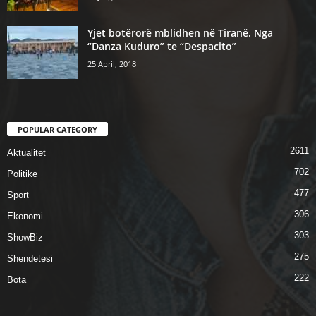
Yjet botërorë mblidhen në Tiranë. Nga
“Danza Kuduro” te “Despacito”
25 April, 2018
POPULAR CATEGORY
2611
Aktualitet
702
Politike
477
Sport
306
Ekonomi
303
ShowBiz
275
Shendetesi
222
Bota