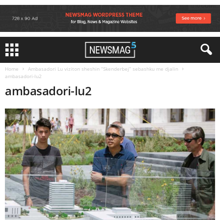
Home
Ambasadori Lu viziton sheshin “Skenderbej” sebashku me djalin
ambasadori-lu2
ambasadori-lu2