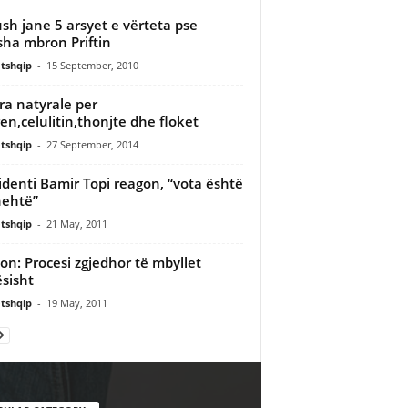
ush jane 5 arsyet e vërteta pse
sha mbron Priftin
tshqip
-
15 September, 2010
ra natyrale per
ren,celulitin,thonjte dhe floket
tshqip
-
27 September, 2014
identi Bamir Topi reagon, “vota është
hehtë”
tshqip
-
21 May, 2011
on: Procesi zgjedhor të mbyllet
sisht
tshqip
-
19 May, 2011