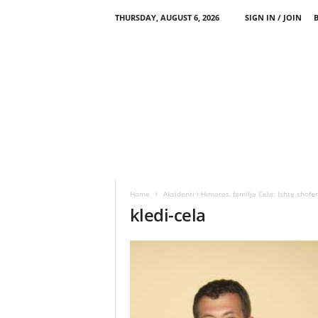
THURSDAY, AUGUST 6, 2026
SIGN IN / JOIN
Home
Aksidenti i Himares, familja Cela: Ishte shof
kledi-cela