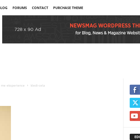
BLOG
FORUMS
CONTACT
PURCHASE THEME
er me eksperience
kledi-cela
EDI