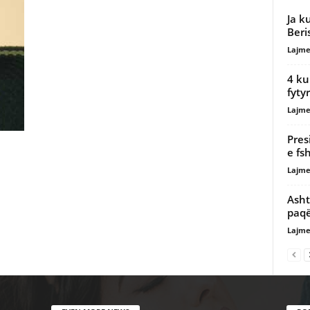
Ja k
Beri
Lajme
4 ku
fyty
Lajme
Pres
e fs
Lajme
Asht
paqë
Lajme