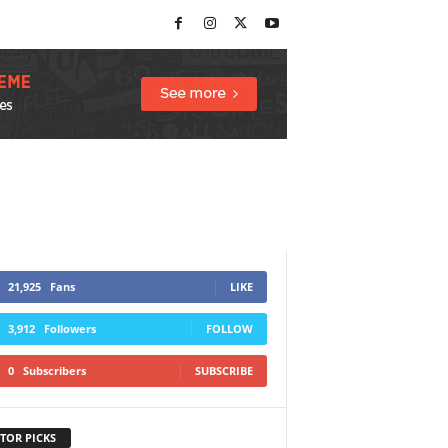
21,925
Fans
LIKE
3,912
Followers
FOLLOW
0
Subscribers
SUBSCRIBE
TOR PICKS