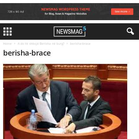
Home
A do të shkojë Berisha në burg?
berisha-brace
berisha-brace