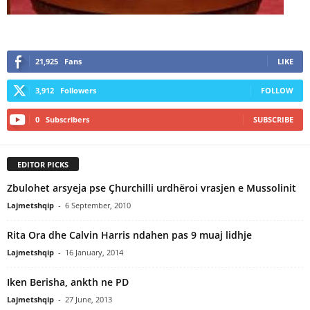
21,925
Fans
LIKE
3,912
Followers
FOLLOW
0
Subscribers
SUBSCRIBE
EDITOR PICKS
Zbulohet arsyeja pse Çhurchilli urdhëroi vrasjen e Mussolinit
Lajmetshqip
-
6 September, 2010
Rita Ora dhe Calvin Harris ndahen pas 9 muaj lidhje
Lajmetshqip
-
16 January, 2014
Iken Berisha, ankth ne PD
Lajmetshqip
-
27 June, 2013