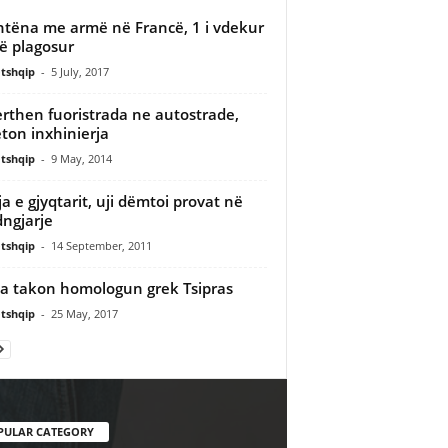
htëna me armë në Francë, 1 i vdekur
të plagosur
tshqip
-
5 July, 2017
rthen fuoristrada ne autostrade,
ton inxhinierja
tshqip
-
9 May, 2014
ja e gjyqtarit, uji dëmtoi provat në
ngjarje
tshqip
-
14 September, 2011
 takon homologun grek Tsipras
tshqip
-
25 May, 2017
PULAR CATEGORY