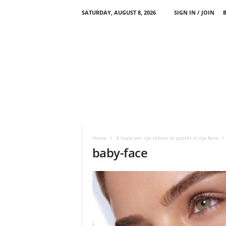
SATURDAY, AUGUST 8, 2026
SIGN IN / JOIN
Home
4 hapa per nje lekure te paster si nje femi
baby-face