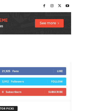
21,925
Fans
LIKE
3,912
Followers
FOLLOW
0
Subscribers
SUBSCRIBE
TOR PICKS