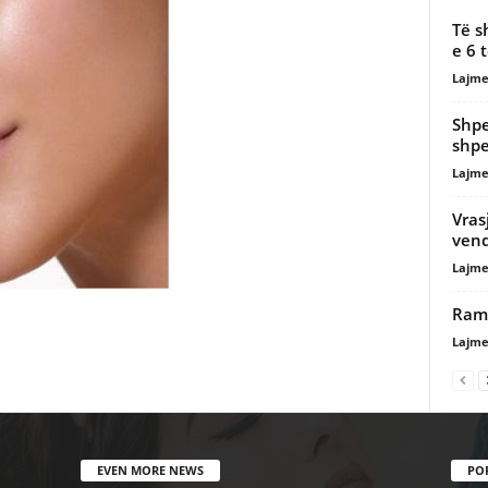
Të s
e 6 
Lajme
Shpe
shpe
Lajme
Vras
vend
Lajme
Rama
Lajme
EVEN MORE NEWS
PO