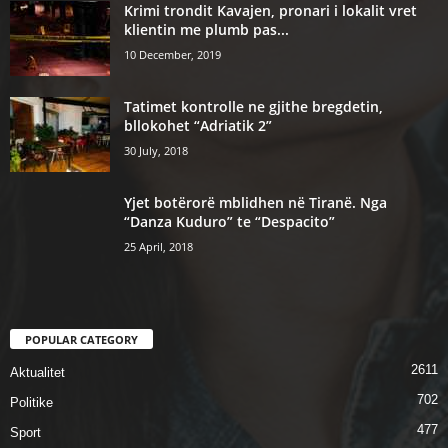
Krimi trondit Kavajen, pronari i lokalit vret
klientin me plumb pas...
10 December, 2019
Tatimet kontrolle ne gjithe bregdetin,
bllokohet “Adriatik 2”
30 July, 2018
Yjet botërorë mblidhen në Tiranë. Nga
“Danza Kuduro” te “Despacito”
25 April, 2018
POPULAR CATEGORY
2611
Aktualitet
702
Politike
477
Sport