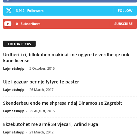
3,912
Followers
FOLLOW
0
Subscribers
SUBSCRIBE
EDITOR PICKS
Urdheri i ri, bllokohen makinat me ngjyre te verdhe qe nuk
kane license
Lajmetshqip
-
3 October, 2015
Uje i gazuar per nje fytyre te paster
Lajmetshqip
-
26 March, 2017
Skenderbeu ende me shpresa ndaj Dinamos se Zagrebit
Lajmetshqip
-
25 August, 2015
Ekzekutohet me armë 34 vjecari, Arlind Fuga
Lajmetshqip
-
21 March, 2012