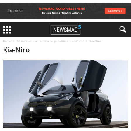
Home
10 makinat me te mira ne panairin e Frankfurtit
Kia-Niro
Kia-Niro