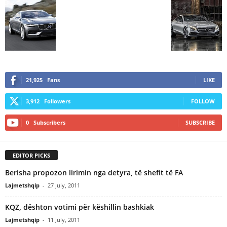
21,925
Fans
LIKE
3,912
Followers
FOLLOW
0
Subscribers
SUBSCRIBE
EDITOR PICKS
Berisha propozon lirimin nga detyra, të shefit të FA
Lajmetshqip
-
27 July, 2011
KQZ, dështon votimi për këshillin bashkiak
Lajmetshqip
-
11 July, 2011