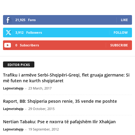
21,925
Fans
LIKE
3,912
Followers
FOLLOW
0
Subscribers
SUBSCRIBE
EDITOR PICKS
Trafiku i armëve Serbi-Shqipëri-Greqi, flet gruaja gjermane: Si
më futen ne kurth shqiptaret
Lajmetshqip
-
23 March, 2017
Raport, BB: Shqiperia peson renie, 35 vende me poshte
Lajmetshqip
-
29 October, 2015
Nertian Tabaku: Pse e nxorra të pafajshëm Ilir Xhakjan
Lajmetshqip
-
19 September, 2012