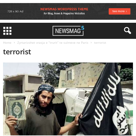
Home
Zyrtarizohet vrasja e “trurit” te sulmeve ne Paris
terrorist
terrorist