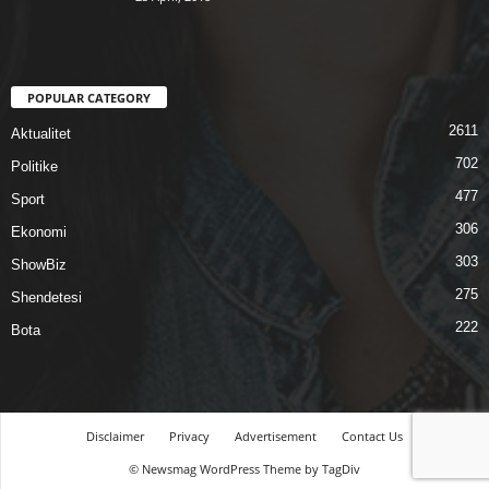
POPULAR CATEGORY
2611
Aktualitet
702
Politike
477
Sport
306
Ekonomi
303
ShowBiz
275
Shendetesi
222
Bota
Disclaimer
Privacy
Advertisement
Contact Us
© Newsmag WordPress Theme by TagDiv