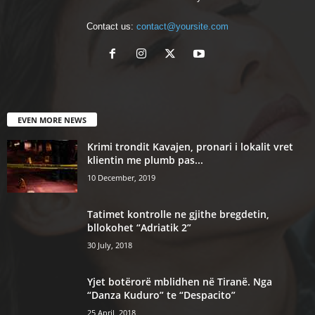
Contact us:
contact@yoursite.com
EVEN MORE NEWS
Krimi trondit Kavajen, pronari i lokalit vret
klientin me plumb pas...
10 December, 2019
Tatimet kontrolle ne gjithe bregdetin,
bllokohet “Adriatik 2”
30 July, 2018
Yjet botërorë mblidhen në Tiranë. Nga
“Danza Kuduro” te “Despacito”
25 April, 2018