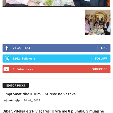
21,925
Fans
LIKE
3,912
Followers
FOLLOW
0
Subscribers
SUBSCRIBE
EDITOR PICKS
Simptomat dhe Kurimi i Gureve ne Veshka.
Lajmetshqip
-
24 July, 2015
Dibër, vdekja e 21- vjeçares: U vra me 8 plumba, 5 muajshe