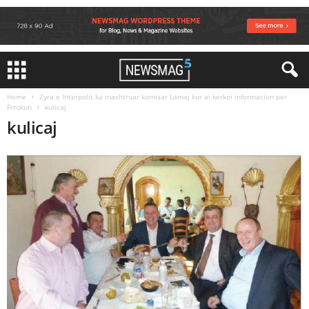
Home
Zyra e Interpolit ka mashtruar komisar Lamaj kur ai kerkoi informacion per
Frrokun
kulicaj
kulicaj