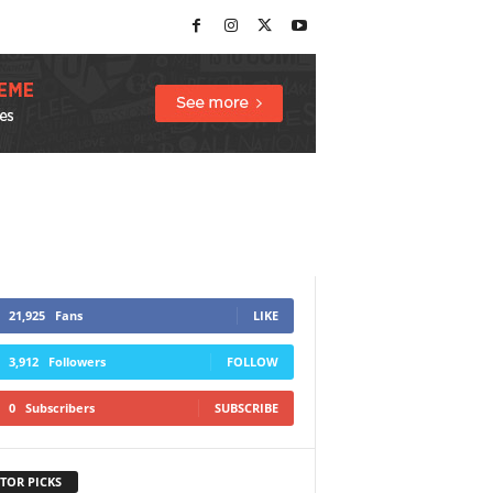
21,925
Fans
LIKE
3,912
Followers
FOLLOW
0
Subscribers
SUBSCRIBE
TOR PICKS