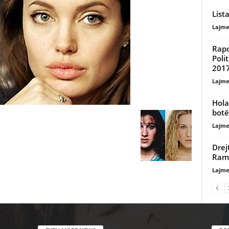
List
Lajme
Rapo
Poli
201
Lajme
Hola
botë
Lajme
Drej
Ram
Lajme