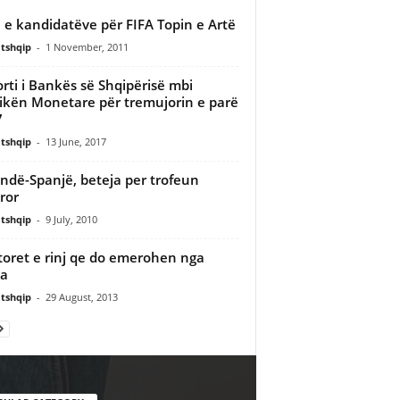
a e kandidatëve për FIFA Topin e Artë
tshqip
-
1 November, 2011
rti i Bankës së Shqipërisë mbi
tikën Monetare për tremujorin e parë
7
tshqip
-
13 June, 2017
ndë-Spanjë, beteja per trofeun
ror
tshqip
-
9 July, 2010
toret e rinj qe do emerohen nga
a
tshqip
-
29 August, 2013