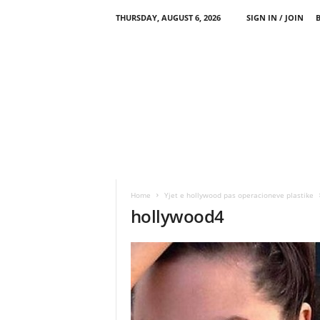
THURSDAY, AUGUST 6, 2026
SIGN IN / JOIN
Home
Yjet e hollywood pas operacioneve plastike
hollywood4