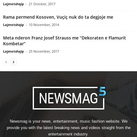
Lajmetshqip
-
21 October, 2017
Rama permend Kosoven, Vuçiç nuk do ta degjoje me
Lajmetshqip
-
10 November, 2014
Meta nderon Franz Josef Strauss me “Dekoraten e Flamurit
Kombetar”
Lajmetshqip
-
25 November, 2017
Newsmag is your news, entertainment, music fashion website. We
provide you with the latest breaking news and videos straight from the
entertainment industry.