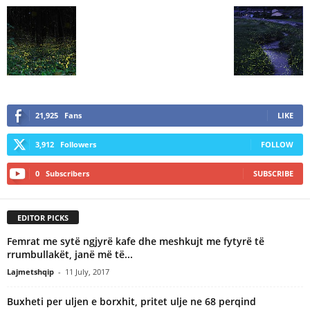
21,925
Fans
LIKE
3,912
Followers
FOLLOW
0
Subscribers
SUBSCRIBE
EDITOR PICKS
Femrat me sytë ngjyrë kafe dhe meshkujt me fytyrë të
rrumbullakët, janë më të...
Lajmetshqip
-
11 July, 2017
Buxheti per uljen e borxhit, pritet ulje ne 68 perqind