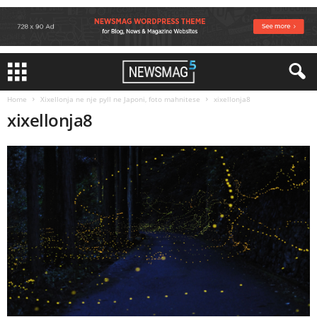
Home
Xixellonja ne nje pyll ne Japoni, foto mahnitese
xixellonja8
xixellonja8