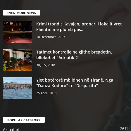
EVEN MORE NEWS
Krimi trondit Kavajen, pronari i lokalit vret
klientin me plumb pas...
10 December, 2019
Tatimet kontrolle ne gjithe bregdetin,
bllokohet “Adriatik 2”
30 July, 2018
Yjet botërorë mblidhen në Tiranë. Nga
“Danza Kuduro” te “Despacito”
25 April, 2018
POPULAR CATEGORY
2611
Aktualitet