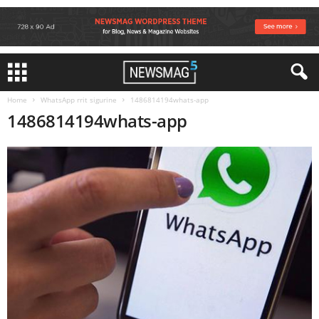
Home
WhatsApp rrit sigurine
1486814194whats-app
1486814194whats-app