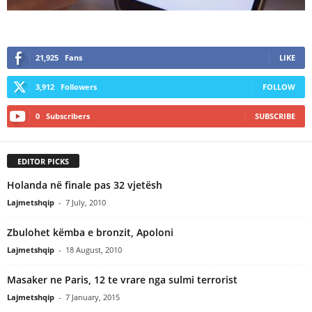
21,925
Fans
LIKE
3,912
Followers
FOLLOW
0
Subscribers
SUBSCRIBE
EDITOR PICKS
Holanda në finale pas 32 vjetësh
Lajmetshqip
-
7 July, 2010
Zbulohet këmba e bronzit, Apoloni
Lajmetshqip
-
18 August, 2010
Masaker ne Paris, 12 te vrare nga sulmi terrorist
Lajmetshqip
-
7 January, 2015