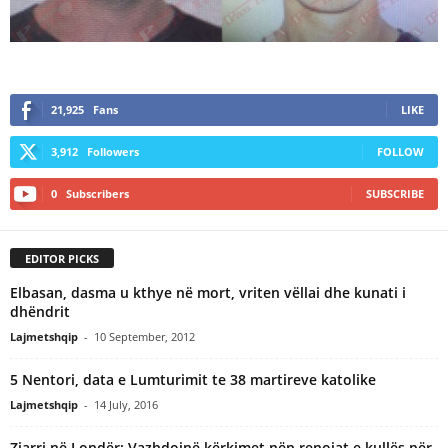
21,925
Fans
LIKE
3,912
Followers
FOLLOW
0
Subscribers
SUBSCRIBE
EDITOR PICKS
Elbasan, dasma u kthye në mort, vriten vëllai dhe kunati i
dhëndrit
Lajmetshqip
-
10 September, 2012
5 Nentori, data e Lumturimit te 38 martireve katolike
Lajmetshqip
-
14 July, 2016
Zjarri në Londër: Vazhdojnë kërkimet nën renojat e kullës për