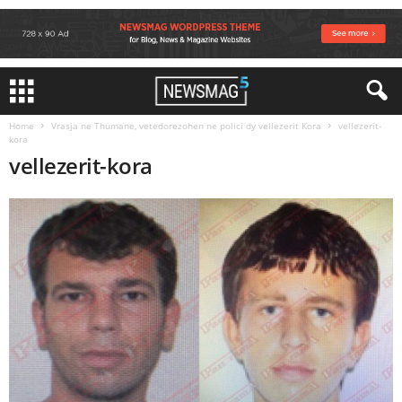
Home
Vrasja ne Thumane, vetedorezohen ne polici dy vellezerit Kora
vellezerit-
kora
vellezerit-kora