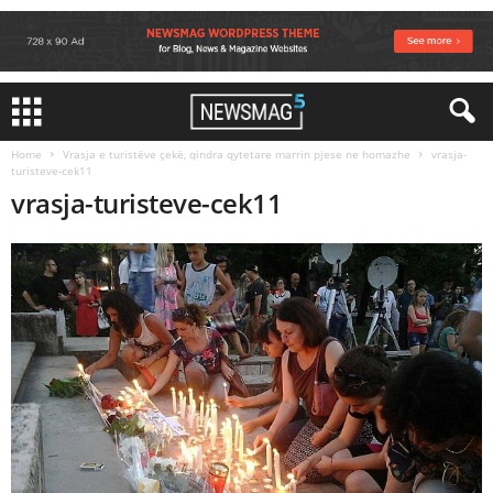
Home
Vrasja e turistëve çekë, qindra qytetare marrin pjese ne homazhe
vrasja-
turisteve-cek11
vrasja-turisteve-cek11