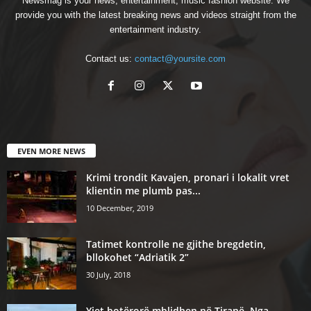
Newsmag is your news, entertainment, music fashion website. We
provide you with the latest breaking news and videos straight from the
entertainment industry.
Contact us:
contact@yoursite.com
EVEN MORE NEWS
Krimi trondit Kavajen, pronari i lokalit vret
klientin me plumb pas...
10 December, 2019
Tatimet kontrolle ne gjithe bregdetin,
bllokohet “Adriatik 2”
30 July, 2018
Yjet botërorë mblidhen në Tiranë. Nga