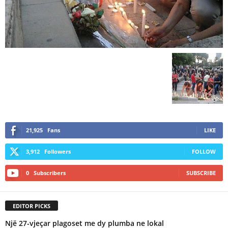
21,925
Fans
LIKE
3,912
Followers
FOLLOW
0
Subscribers
SUBSCRIBE
EDITOR PICKS
Një 27-vjeçar plagoset me dy plumba ne lokal