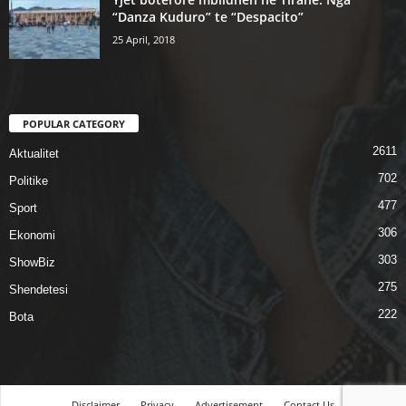
“Danza Kuduro” te “Despacito”
25 April, 2018
POPULAR CATEGORY
2611
Aktualitet
702
Politike
477
Sport
306
Ekonomi
303
ShowBiz
275
Shendetesi
222
Bota
Disclaimer
Privacy
Advertisement
Contact Us