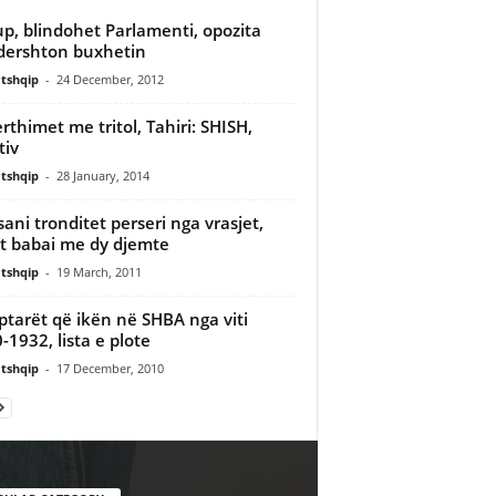
p, blindohet Parlamenti, opozita
ershton buxhetin
tshqip
-
24 December, 2012
rthimet me tritol, Tahiri: SHISH,
tiv
tshqip
-
28 January, 2014
sani tronditet perseri nga vrasjet,
et babai me dy djemte
tshqip
-
19 March, 2011
ptarët që ikën në SHBA nga viti
-1932, lista e plote
tshqip
-
17 December, 2010