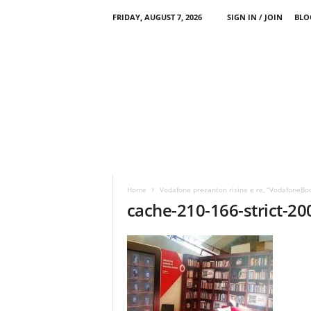
FRIDAY, AUGUST 7, 2026
SIGN IN / JOIN
BLO
Home
Vodafone prezanton risine e re, “VodafoneBo
cache-210-166-strict-2