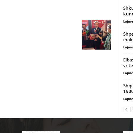
Shku
kund
Lajme
Shpe
inak
Lajme
Elba
vrit
Lajme
Shqi
1900
Lajme