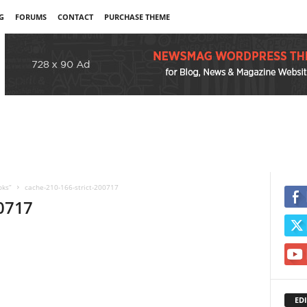
G
FORUMS
CONTACT
PURCHASE THEME
oks”
cache-210-166-strict-200717
00717
EDI