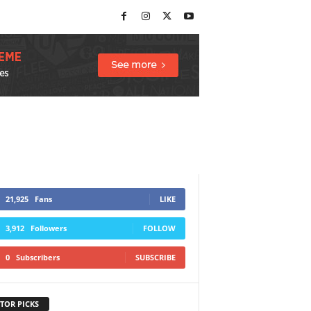
21,925
Fans
LIKE
3,912
Followers
FOLLOW
0
Subscribers
SUBSCRIBE
TOR PICKS