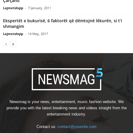
Çarçanit
Lajmetshqip
-
7 January, 2011
Ekspertët e bukurisë, 6 faktorët që dëmtojnë lëkurën, si t’i
shmangim
Lajmetshqip
-
14 May, 2017
Newsmag is your news, entertainment, music fashion website. We
provide you with the latest breaking news and videos straight from the
entertainment industry.
Contact us:
contact@yoursite.com