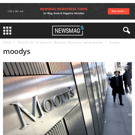
Home
Vleresim B1 ne ekonomi, Moody’s: Ekonomi e qendrueshme
moodys
moodys