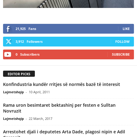
21,925
Fans
LIKE
3,912
Followers
FOLLOW
0
Subscribers
SUBSCRIBE
EDITOR PICKS
Konfindustria kundër rritjes së normës bazë të interesit
Lajmetshqip
-
10 April, 2011
Rama uron besimtaret bektashinj per festen e Sulltan
Novruzit
Lajmetshqip
-
22 March, 2017
Arrestohet djali i deputetes Arta Dade, plagosi nipin e Adil