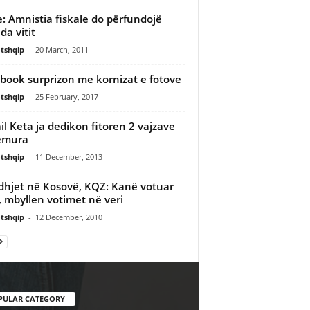
: Amnistia fiskale do përfundojë
da vitit
tshqip
-
20 March, 2011
book surprizon me kornizat e fotove
tshqip
-
25 February, 2017
il Keta ja dedikon fitoren 2 vajzave
emura
tshqip
-
11 December, 2013
dhjet në Kosovë, KQZ: Kanë votuar
 mbyllen votimet në veri
tshqip
-
12 December, 2010
PULAR CATEGORY