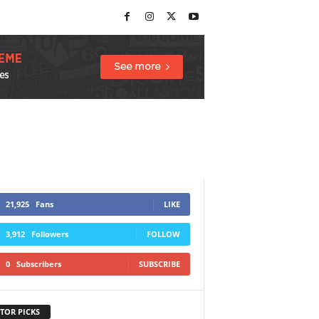
21,925
Fans
LIKE
3,912
Followers
FOLLOW
0
Subscribers
SUBSCRIBE
TOR PICKS