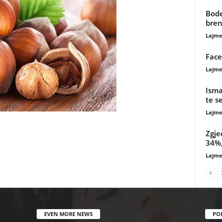
Bode
bren
Lajme
Face
Lajme
Isma
te s
Lajme
Zgje
34%,
Lajme
EVEN MORE NEWS
PO