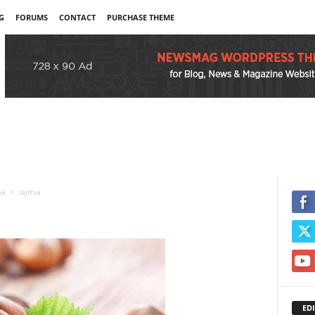
G
FORUMS
CONTACT
PURCHASE THEME
së
lajthia
EDI