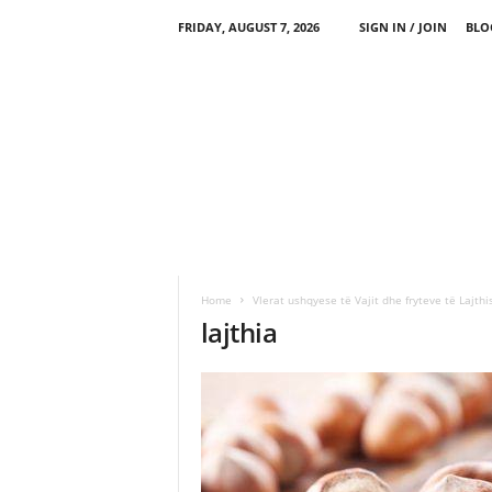
FRIDAY, AUGUST 7, 2026
SIGN IN / JOIN
BLO
Home
Vlerat ushqyese të Vajit dhe fryteve të Lajthi
lajthia