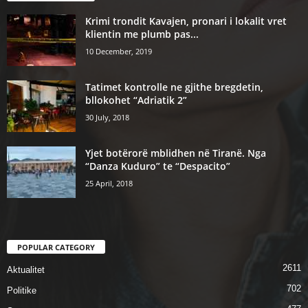
Krimi trondit Kavajen, pronari i lokalit vret
klientin me plumb pas...
10 December, 2019
Tatimet kontrolle ne gjithe bregdetin,
bllokohet “Adriatik 2”
30 July, 2018
Yjet botërorë mblidhen në Tiranë. Nga
“Danza Kuduro” te “Despacito”
25 April, 2018
POPULAR CATEGORY
2611
Aktualitet
702
Politike