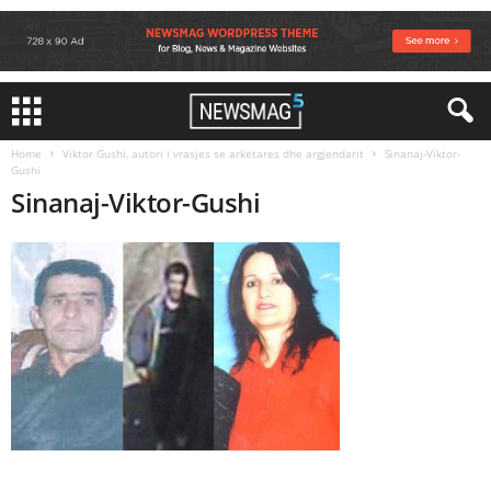
Home
Viktor Gushi, autori i vrasjes se arketares dhe argjendarit
Sinanaj-Viktor-
Gushi
Sinanaj-Viktor-Gushi