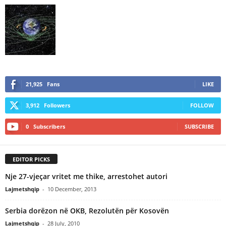
21,925
Fans
LIKE
3,912
Followers
FOLLOW
0
Subscribers
SUBSCRIBE
EDITOR PICKS
Nje 27-vjeçar vritet me thike, arrestohet autori
Lajmetshqip
-
10 December, 2013
Serbia dorëzon në OKB, Rezolutën për Kosovën
Lajmetshqip
-
28 July, 2010