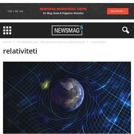
Home
Vertetohet pas 100 vjetesh teoria e Ajnshtajnit
relativiteti
relativiteti