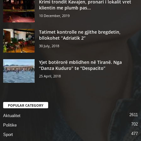
Krimi trondit Kavajen, pronari i lokalit vret
klientin me plumb pas...
10 December, 2019
Tatimet kontrolle ne gjithe bregdetin,
bllokohet “Adriatik 2”
30 July, 2018
Yjet botërorë mblidhen në Tiranë. Nga
“Danza Kuduro” te “Despacito”
25 April, 2018
POPULAR CATEGORY
2611
Aktualitet
702
Politike
477
Sport