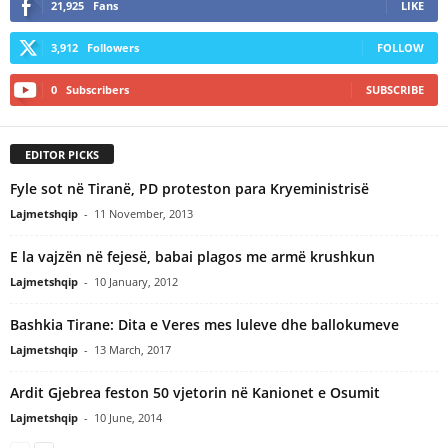
21,925
Fans
LIKE
3,912
Followers
FOLLOW
0
Subscribers
SUBSCRIBE
EDITOR PICKS
Fyle sot në Tiranë, PD proteston para Kryeministrisë
Lajmetshqip
-
11 November, 2013
E la vajzën në fejesë, babai plagos me armë krushkun
Lajmetshqip
-
10 January, 2012
Bashkia Tirane: Dita e Veres mes luleve dhe ballokumeve
Lajmetshqip
-
13 March, 2017
Ardit Gjebrea feston 50 vjetorin në Kanionet e Osumit
Lajmetshqip
-
10 June, 2014