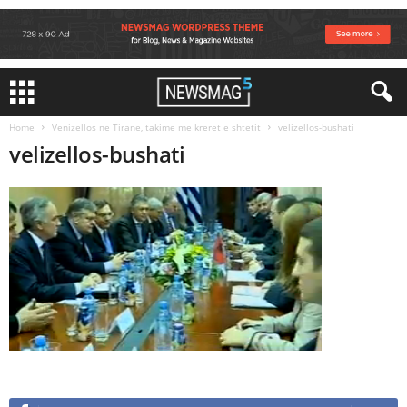
Home
Venizellos ne Tirane, takime me kreret e shtetit
velizellos-bushati
velizellos-bushati