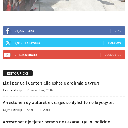
21,925
Fans
LIKE
3,912
Followers
FOLLOW
0
Subscribers
SUBSCRIBE
EDITOR PICKS
Ligji per Call Center! Cila eshte e ardhmja e tyre?!
Lajmetshqip
-
2 December, 2016
Arrestohen dy autorët e vrasjes së dyfishtë në kryeqytet
Lajmetshqip
-
3 October, 2015
Arrestohet nje tjeter person ne Lazarat. Qelloi policine