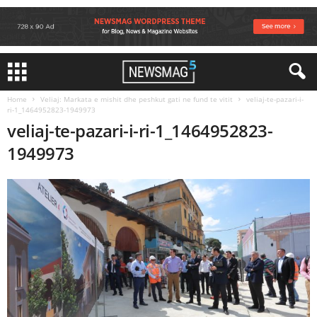
Home
Veliaj: Markata e mishit dhe peshkut gati ne fund te vitit
veliaj-te-pazari-i-
ri-1_1464952823-1949973
veliaj-te-pazari-i-ri-1_1464952823-
1949973