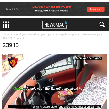
Home
Vazhdojne ndeshkimet per thyerjen e rregullave, qytetari shkruan sms gjate
ndalimit
23913
23913