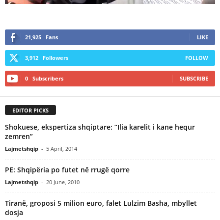
21,925
Fans
LIKE
3,912
Followers
FOLLOW
0
Subscribers
SUBSCRIBE
EDITOR PICKS
Shokuese, ekspertiza shqiptare: “Ilia karelit i kane hequr
zemren”
Lajmetshqip
-
5 April, 2014
PE: Shqipëria po futet në rrugë qorre
Lajmetshqip
-
20 June, 2010
Tiranë, groposi 5 milion euro, falet Lulzim Basha, mbyllet
dosja