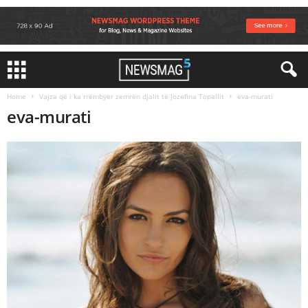
Home
Vajza që i ka rrëmbyer zemrën djalit të Jozefina Topallit
eva-murati
eva-murati