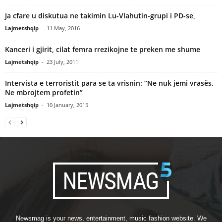
Ja cfare u diskutua ne takimin Lu-Vlahutin-grupi i PD-se,
Lajmetshqip
-
11 May, 2016
Kanceri i gjirit, cilat femra rrezikojne te preken me shume
Lajmetshqip
-
23 July, 2011
Intervista e terroristit para se ta vrisnin: “Ne nuk jemi vrasës.
Ne mbrojtem profetin”
Lajmetshqip
-
10 January, 2015
Newsmag is your news, entertainment, music fashion website. We