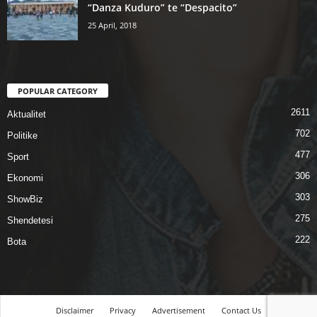
“Danza Kuduro” te “Despacito”
25 April, 2018
POPULAR CATEGORY
2611
Aktualitet
702
Politike
477
Sport
306
Ekonomi
303
ShowBiz
275
Shendetesi
222
Bota
Disclaimer
Privacy
Advertisement
Contact Us