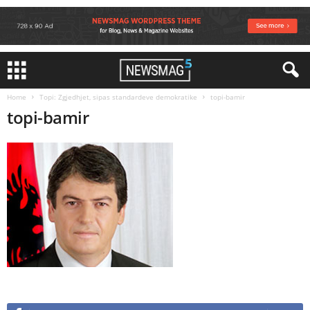
Home
Topi: Zgjedhjet, sipas standardeve demokratike
topi-bamir
topi-bamir