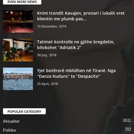
EVEN MORE NEWS
Krimi trondit Kavajen, pronari i lokalit vret
klientin me plumb pas...
10 December, 2019
Tatimet kontrolle ne gjithe bregdetin,
bllokohet “Adriatik 2”
30 July, 2018
Yjet botërorë mblidhen në Tiranë. Nga
“Danza Kuduro” te “Despacito”
25 April, 2018
POPULAR CATEGORY
2611
Aktualitet
702
Politike