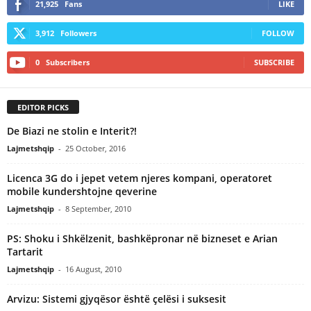
21,925
Fans
LIKE
3,912
Followers
FOLLOW
0
Subscribers
SUBSCRIBE
EDITOR PICKS
De Biazi ne stolin e Interit?!
Lajmetshqip
-
25 October, 2016
Licenca 3G do i jepet vetem njeres kompani, operatoret
mobile kundershtojne qeverine
Lajmetshqip
-
8 September, 2010
PS: Shoku i Shkëlzenit, bashkëpronar në bizneset e Arian
Tartarit
Lajmetshqip
-
16 August, 2010
Arvizu: Sistemi gjyqësor është çelësi i suksesit