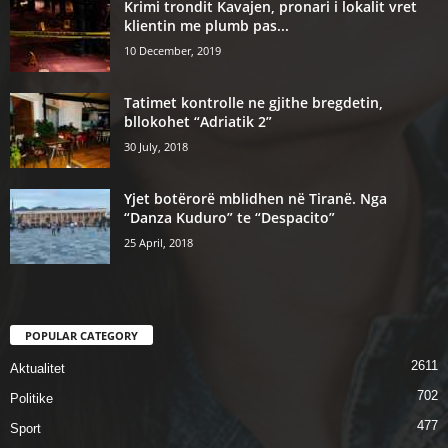
Krimi trondit Kavajen, pronari i lokalit vret
klientin me plumb pas...
10 December, 2019
Tatimet kontrolle ne gjithe bregdetin,
bllokohet “Adriatik 2”
30 July, 2018
Yjet botërorë mblidhen në Tiranë. Nga
“Danza Kuduro” te “Despacito”
25 April, 2018
POPULAR CATEGORY
2611
Aktualitet
702
Politike
477
Sport