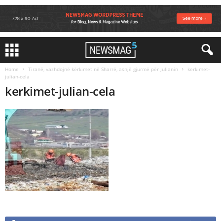
Home
Tiranë, vazhdojnë kërkimet në Sharrë, asnjë gjurmë për Julianin
kerkimet-
julian-cela
kerkimet-julian-cela