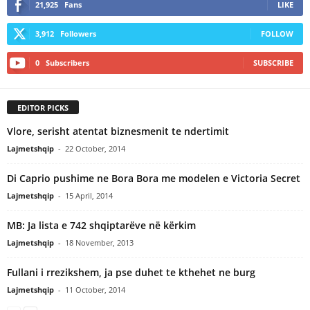
21,925
Fans
LIKE
3,912
Followers
FOLLOW
0
Subscribers
SUBSCRIBE
EDITOR PICKS
Vlore, serisht atentat biznesmenit te ndertimit
Lajmetshqip
-
22 October, 2014
Di Caprio pushime ne Bora Bora me modelen e Victoria Secret
Lajmetshqip
-
15 April, 2014
MB: Ja lista e 742 shqiptarëve në kërkim
Lajmetshqip
-
18 November, 2013
Fullani i rrezikshem, ja pse duhet te kthehet ne burg
Lajmetshqip
-
11 October, 2014