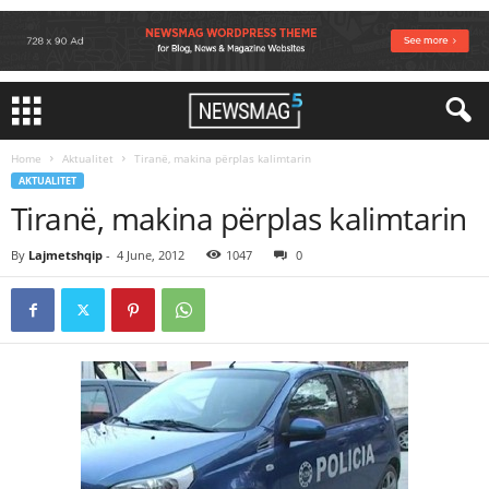
Home
Aktualitet
Tiranë, makina përplas kalimtarin
AKTUALITET
Tiranë, makina përplas kalimtarin
By
Lajmetshqip
-
4 June, 2012
1047
0