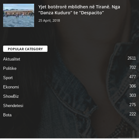
Yjet botërorë mblidhen në Tiranë. Nga
“Danza Kuduro” te “Despacito”
25 April, 2018
POPULAR CATEGORY
2611
Aktualitet
702
Politike
477
Sport
306
Ekonomi
303
ShowBiz
275
Shendetesi
222
Bota