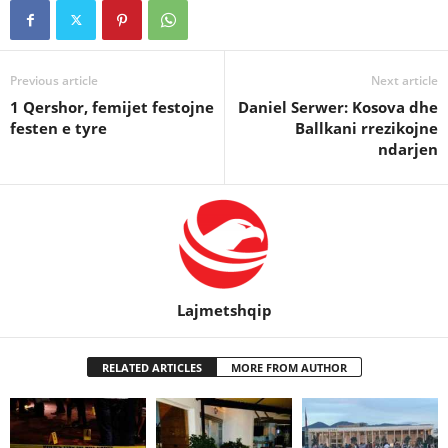
Previous article
Next article
1 Qershor, femijet festojne
Daniel Serwer: Kosova dhe
festen e tyre
Ballkani rrezikojne
ndarjen
Lajmetshqip
RELATED ARTICLES
MORE FROM AUTHOR