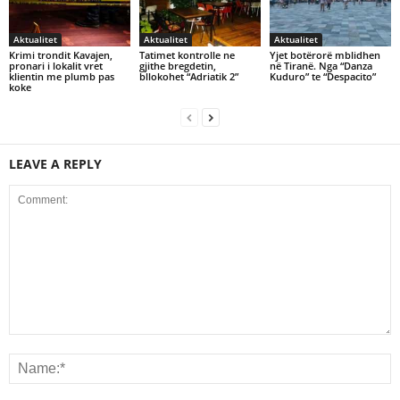
Aktualitet
Aktualitet
Aktualitet
Krimi trondit Kavajen,
Tatimet kontrolle ne
Yjet botërorë mblidhen
pronari i lokalit vret
gjithe bregdetin,
në Tiranë. Nga “Danza
klientin me plumb pas
bllokohet “Adriatik 2”
Kuduro” te “Despacito”
koke
LEAVE A REPLY