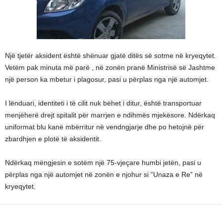
Një tjetër aksident është shënuar gjatë ditës së sotme në kryeqytet.
Vetëm pak minuta më parë , në zonën pranë Ministrisë së Jashtme
një person ka mbetur i plagosur, pasi u përplas nga një automjet.
I lënduari, identiteti i të cilit nuk bëhet i ditur, është transportuar
menjëherë drejt spitalit për marrjen e ndihmës mjekësore. Ndërkaq
uniformat blu kanë mbërritur në vendngjarje dhe po hetojnë për
zbardhjen e plotë të aksidentit.
Ndërkaq mëngjesin e sotëm një 75-vjeçare humbi jetën, pasi u
përplas nga një automjet në zonën e njohur si “Unaza e Re” në
kryeqytet.