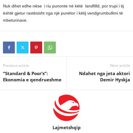
Nuk dihet edhe nëse i riu punonte në këtë landfilld, por trupi i tij
është gjetur rastësisht nga një punëtor i këtij vendgrumbullimi të
mbeturinave.
Previous article
Next article
“Standard & Poor’s”:
Ndahet nga jeta aktori
Ekonomia e qendrueshme
Demir Hyskja
Lajmetshqip