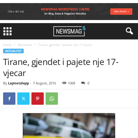
Home
Aktualitet
Tirane, gjendet i pajete nje 17-vjecar
AKTUALITET
Tirane, gjendet i pajete nje 17-
vjecar
By
Lajmetshqip
-
7 August, 2016
1068
0