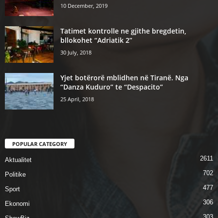
10 December, 2019
Tatimet kontrolle ne gjithe bregdetin,
bllokohet “Adriatik 2”
30 July, 2018
Yjet botërorë mblidhen në Tiranë. Nga
“Danza Kuduro” te “Despacito”
25 April, 2018
POPULAR CATEGORY
2611
Aktualitet
702
Politike
477
Sport
306
Ekonomi
303