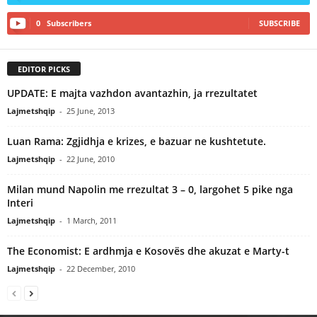
0
Subscribers
SUBSCRIBE
EDITOR PICKS
UPDATE: E majta vazhdon avantazhin, ja rrezultatet
Lajmetshqip
-
25 June, 2013
Luan Rama: Zgjidhja e krizes, e bazuar ne kushtetute.
Lajmetshqip
-
22 June, 2010
Milan mund Napolin me rrezultat 3 – 0, largohet 5 pike nga
Interi
Lajmetshqip
-
1 March, 2011
The Economist: E ardhmja e Kosovës dhe akuzat e Marty-t
Lajmetshqip
-
22 December, 2010