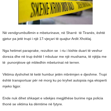
Në vendgrumbullimin e mbeturinave, në Sharrë të Tiranës, është
gjetur pa jetë trupi i një 17-vjeçari të quajtur Ardit Xhoklaj.
Nga hetimet paraprake, rezulton se i riu i kishte duart të veshur
doreza dhe në trup është I mbuluar me një mushama, të njëjta me
të punonjësve që mbledhin mbeturinat në terren.
Viktima dyshohet të ketë humbur jetën mbrëmjen e djeshme. Trupi
është transportuar për në morg ku po kryhet autopsia nga eksperti
mjeko ligjor.
Ende nuk dihet shkaqet e vdekjes megjithëse burime nga policia
thonë se viktima ka dëmtime në fytyre.