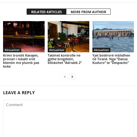
RELATED ARTICLES
MORE FROM AUTHOR
Aktualitet
Aktualitet
Aktualitet
Krimi trondit Kavajen,
Tatimet kontrolle ne
Yjet botërorë mblidhen
pronari i lokalit vret
gjithe bregdetin,
në Tiranë. Nga “Danza
klientin me plumb pas
bllokohet “Adriatik 2”
Kuduro” te “Despacito”
koke
LEAVE A REPLY