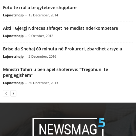
Foto te rralla te qyteteve shqiptare
Lajmetshqip
-
15 December, 2014
Akti i Gjergj Ndreces shfaqet ne mediat nderkombetare
Lajmetshqip
-
9 October, 2012
Briseida Shehaj 60 minuta në Prokurori, zbardhet arsyeja
Lajmetshqip
-
2 December, 2016
Ministri Tahiri u ben apel shofereve: “Tregohuni te
pergjegjshem”
Lajmetshqip
-
30 December, 2013