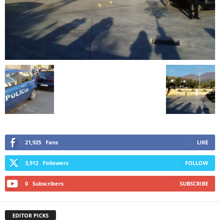
21,925
Fans
LIKE
3,912
Followers
FOLLOW
0
Subscribers
SUBSCRIBE
EDITOR PICKS