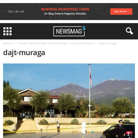
Home
Tirane: Ekzekutohet me arme nje i ri prane Freskut
dajt-muraga
dajt-muraga