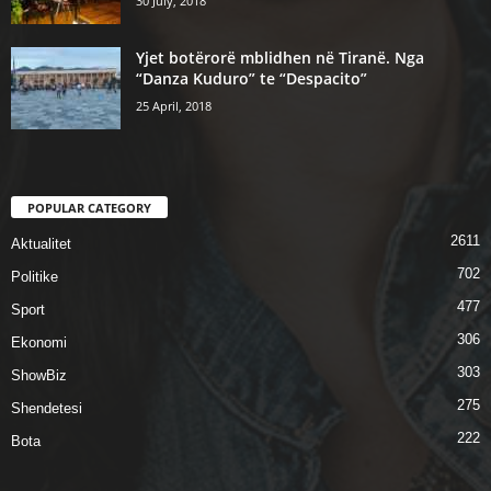
30 July, 2018
Yjet botërorë mblidhen në Tiranë. Nga
“Danza Kuduro” te “Despacito”
25 April, 2018
POPULAR CATEGORY
2611
Aktualitet
702
Politike
477
Sport
306
Ekonomi
303
ShowBiz
275
Shendetesi
222
Bota