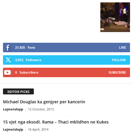
21,925
Fans
LIKE
3,912
Followers
FOLLOW
0
Subscribers
SUBSCRIBE
EDITOR PICKS
Michael Douglas ka genjyer per kancerin
Lajmetshqip
-
12 October, 2013
15 vjet nga eksodi. Rama – Thaci mblidhen ne Kukes
Lajmetshqip
-
16 April, 2014