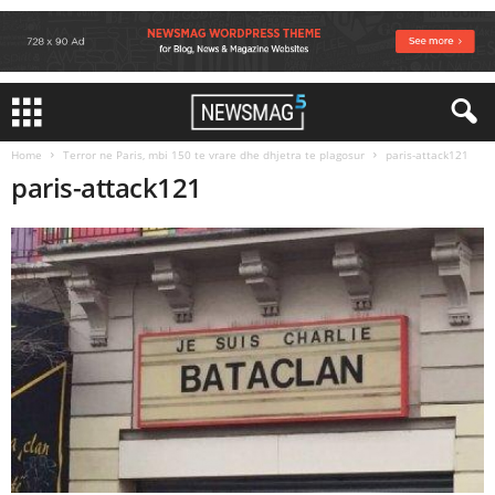
Home
Terror ne Paris, mbi 150 te vrare dhe dhjetra te plagosur
paris-attack121
paris-attack121