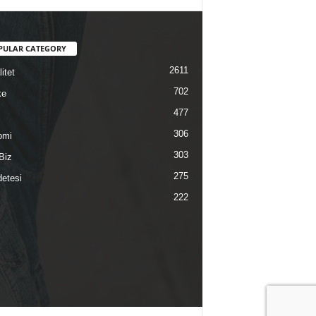
PULAR CATEGORY
2611
itet
702
ke
477
306
omi
303
Biz
275
etesi
222