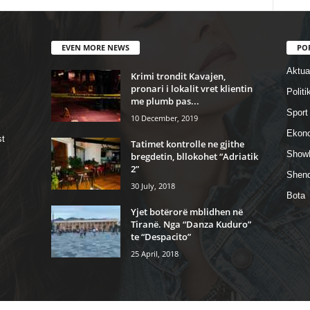
EVEN MORE NEWS
PO
Aktual
Krimi trondit Kavajen,
pronari i lokalit vret klientin
Politi
me plumb pas...
Sport
10 December, 2019
Ekon
st
Tatimet kontrolle ne gjithe
Show
bregdetin, bllokohet “Adriatik
2”
Shend
30 July, 2018
Bota
Yjet botërorë mblidhen në
Tiranë. Nga “Danza Kuduro”
te “Despacito”
25 April, 2018