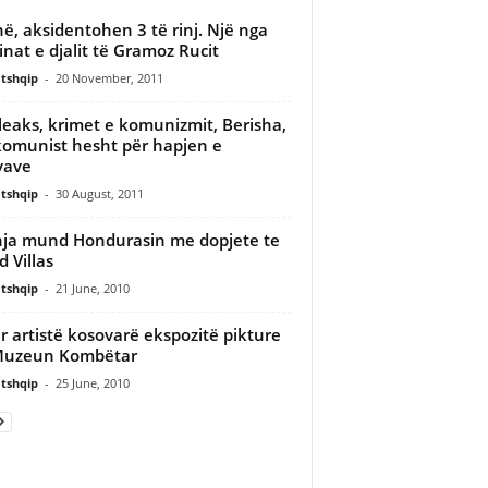
në, aksidentohen 3 të rinj. Një nga
nat e djalit të Gramoz Rucit
tshqip
-
20 November, 2011
leaks, krimet e komunizmit, Berisha,
komunist hesht për hapjen e
vave
tshqip
-
30 August, 2011
ja mund Hondurasin me dopjete te
d Villas
tshqip
-
21 June, 2010
r artistë kosovarë ekspozitë pikture
Muzeun Kombëtar
tshqip
-
25 June, 2010