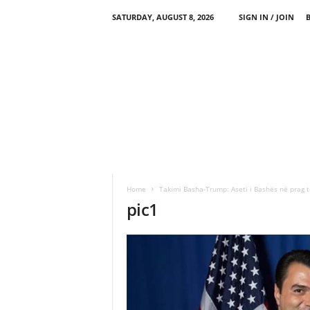
SATURDAY, AUGUST 8, 2026
SIGN IN / JOIN
Home
Takimi Basha-Trump: Aseti i Bashës në prag t
pic1