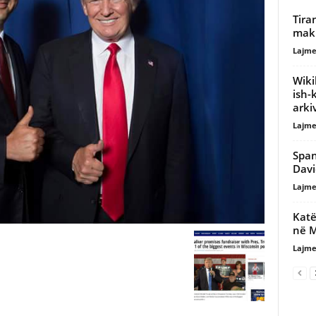
Tira
maki
Lajme
Wiki
ish-
arki
Lajme
Span
Davi
Lajme
Katë
në 
Lajme