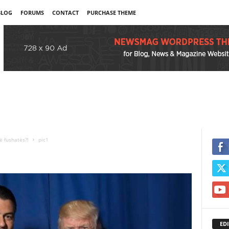
BLOG
FORUMS
CONTACT
PURCHASE THEME
ë fushatës?!
pic1
EDI