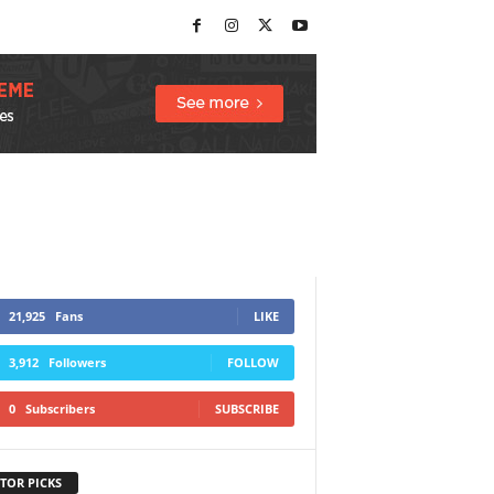
21,925
Fans
LIKE
3,912
Followers
FOLLOW
0
Subscribers
SUBSCRIBE
TOR PICKS