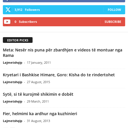
3,912
Followers
FOLLOW
0
Subscribers
SUBSCRIBE
EDITOR PICKS
Meta: Nesër nis puna për zbardhjen e videos të montuar nga
Rama
Lajmetshqip
-
17 January, 2011
Kryetari i Bashkise Himare, Goro: Kisha do te rindertohet
Lajmetshqip
-
27 August, 2015
Sytë, si të kurojmë shikimin e dobët
Lajmetshqip
-
29 March, 2011
Fier, helmimi ka ardhur nga kuzhinieri
Lajmetshqip
-
31 August, 2013