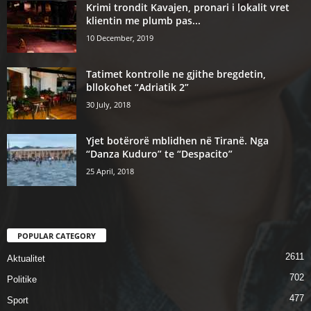
Krimi trondit Kavajen, pronari i lokalit vret
klientin me plumb pas...
10 December, 2019
Tatimet kontrolle ne gjithe bregdetin,
bllokohet “Adriatik 2”
30 July, 2018
Yjet botërorë mblidhen në Tiranë. Nga
“Danza Kuduro” te “Despacito”
25 April, 2018
POPULAR CATEGORY
2611
Aktualitet
702
Politike
477
Sport