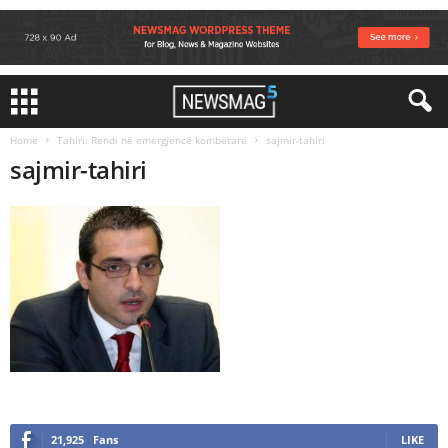
Home
Tahiri: Rendi në emergjencë kombëtare
sajmir-tahiri
sajmir-tahiri
21,925
Fans
LIKE