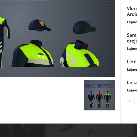
Vlor
Ardi
Lajme
Sara
drejt
Lajme
Letë
Lajme
Le t
Lajme