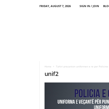
FRIDAY, AUGUST 7, 2026
SIGN IN / JOIN
BLO
Home
Tahiri prezanton uniformen e re per Policine 
unif2