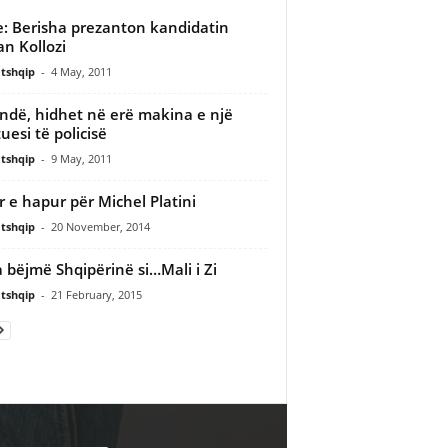
e: Berisha prezanton kandidatin
an Kollozi
tshqip
-
4 May, 2011
ndë, hidhet në erë makina e një
uesi të policisë
tshqip
-
9 May, 2011
r e hapur për Michel Platini
tshqip
-
20 November, 2014
a bëjmë Shqipërinë si…Mali i Zi
tshqip
-
21 February, 2015