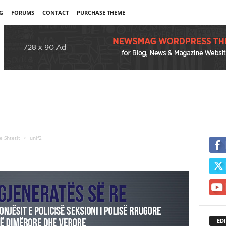
G
FORUMS
CONTACT
PURCHASE THEME
e Shtetit
unif2
EDI