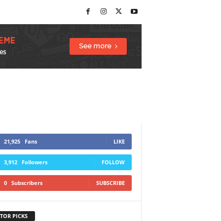
21,925
Fans
LIKE
3,912
Followers
FOLLOW
0
Subscribers
SUBSCRIBE
TOR PICKS