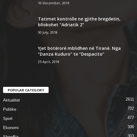
10 December, 2019
Tatimet kontrolle ne gjithe bregdetin,
bllokohet “Adriatik 2”
30 July, 2018
Yjet botërorë mblidhen në Tiranë. Nga
“Danza Kuduro” te “Despacito”
25 April, 2018
POPULAR CATEGORY
2611
Aktualitet
702
Politike
477
Sport
306
Ekonomi
303
ShowBiz