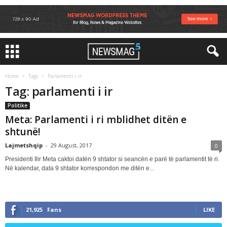
Home
Tags
Parlamenti i ir
Tag: parlamenti i ir
Politike
Meta: Parlamenti i ri mblidhet ditën e
shtunë!
Lajmetshqip
-
29 August, 2017
0
Presidenti Ilir Meta caktoi datën 9 shtator si seancën e parë të parlamentit të ri.
Në kalendar, data 9 shtator korrespondon me ditën e...
21,925
Fans
LIKE