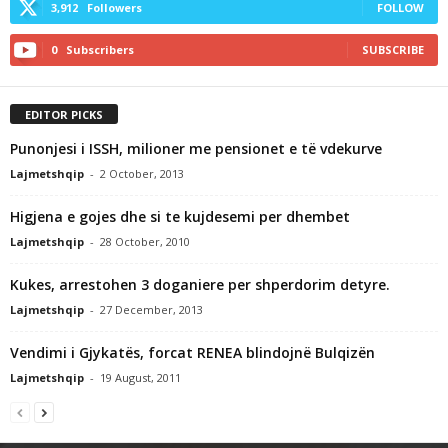
3,912
Followers
FOLLOW
0
Subscribers
SUBSCRIBE
EDITOR PICKS
Punonjesi i ISSH, milioner me pensionet e të vdekurve
Lajmetshqip
-
2 October, 2013
Higjena e gojes dhe si te kujdesemi per dhembet
Lajmetshqip
-
28 October, 2010
Kukes, arrestohen 3 doganiere per shperdorim detyre.
Lajmetshqip
-
27 December, 2013
Vendimi i Gjykatës, forcat RENEA blindojnë Bulqizën
Lajmetshqip
-
19 August, 2011