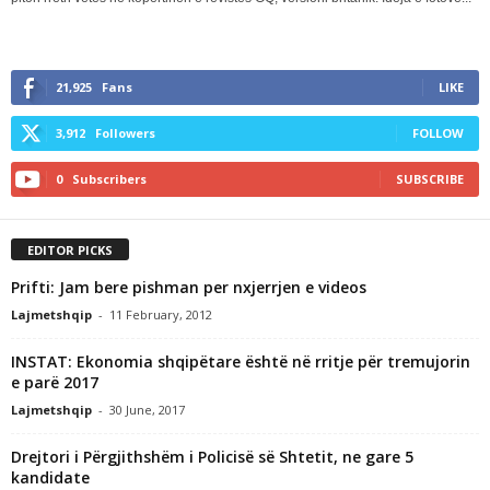
21,925
Fans
LIKE
3,912
Followers
FOLLOW
0
Subscribers
SUBSCRIBE
EDITOR PICKS
Prifti: Jam bere pishman per nxjerrjen e videos
Lajmetshqip
-
11 February, 2012
INSTAT: Ekonomia shqipëtare është në rritje për tremujorin
e parë 2017
Lajmetshqip
-
30 June, 2017
Drejtori i Përgjithshëm i Policisë së Shtetit, ne gare 5
kandidate