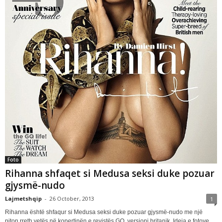
Foto
Rihanna shfaqet si Medusa seksi duke pozuar
gjysmë-nudo
Lajmetshqip
-
26 October, 2013
1
Rihanna është shfaqur si Medusa seksi duke pozuar gjysmë-nudo me një
piton rreth vetës në kopertinën e revistës GQ, versioni britanik. Ideja e fotove...