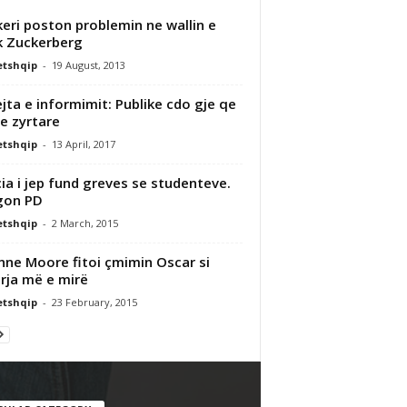
eri poston problemin ne wallin e
 Zuckerberg
etshqip
-
19 August, 2013
ejta e informimit: Publike cdo gje qe
e zyrtare
etshqip
-
13 April, 2017
cia i jep fund greves se studenteve.
gon PD
etshqip
-
2 March, 2015
anne Moore fitoi çmimin Oscar si
rja më e mirë
etshqip
-
23 February, 2015