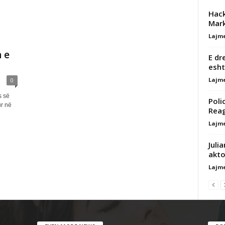
Hack
Mark
Lajm
 e
E dr
esht
Lajm
0
s së
Poli
ur në
Rea
Lajm
Juli
akto
Lajm