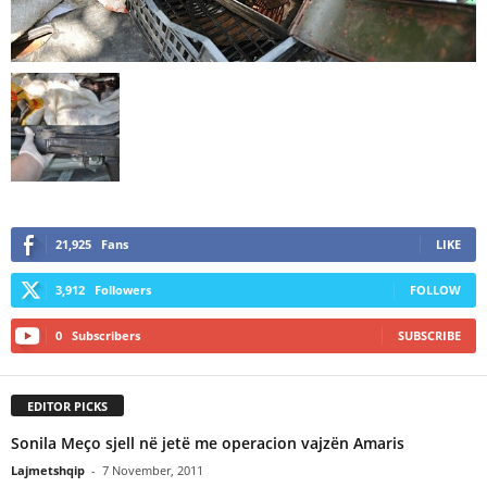
21,925
Fans
LIKE
3,912
Followers
FOLLOW
0
Subscribers
SUBSCRIBE
EDITOR PICKS
Sonila Meço sjell në jetë me operacion vajzën Amaris
Lajmetshqip
-
7 November, 2011