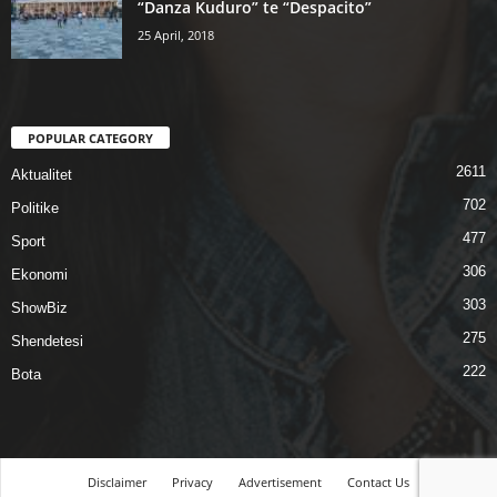
“Danza Kuduro” te “Despacito”
25 April, 2018
POPULAR CATEGORY
2611
Aktualitet
702
Politike
477
Sport
306
Ekonomi
303
ShowBiz
275
Shendetesi
222
Bota
Disclaimer
Privacy
Advertisement
Contact Us