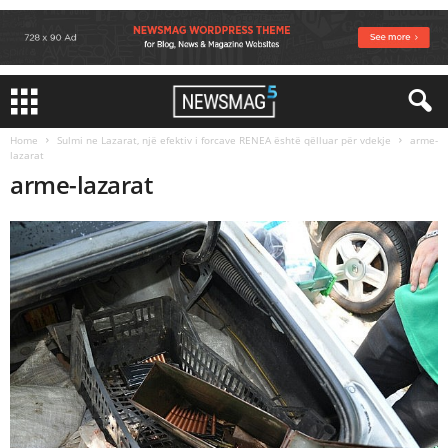
Home
Sulmi ne Lazarat, një efektiv i forcave RENEA është qëlluar për vdekje
arme-
lazarat
arme-lazarat