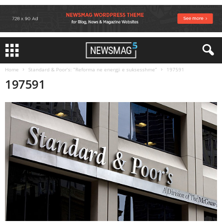
Home
Standard & Poor’s: “Reforma ne energji e suksesshme”
197591
197591