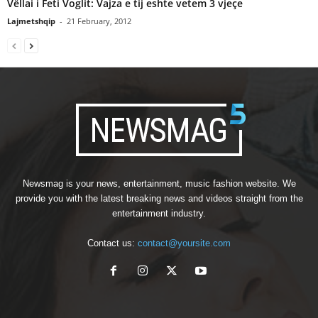
Vëllai i Feti Voglit: Vajza e tij eshte vetem 3 vjeçe
Lajmetshqip
-
21 February, 2012
Newsmag is your news, entertainment, music fashion website. We
provide you with the latest breaking news and videos straight from the
entertainment industry.
Contact us:
contact@yoursite.com