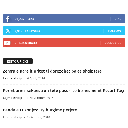
21,925
Fans
LIKE
3,912
Followers
FOLLOW
0
Subscribers
SUBSCRIBE
EDITOR PICKS
Zemra e Karelit pritet ti dorezohet pales shqiptare
Lajmetshqip
-
9 April, 2014
Përmbarimi sekuestron tetë pasuri të biznesmenit Rezart Taçi
Lajmetshqip
-
1 November, 2013
Banda e Lushnjes: Dy burgime perjete
Lajmetshqip
-
1 October, 2010