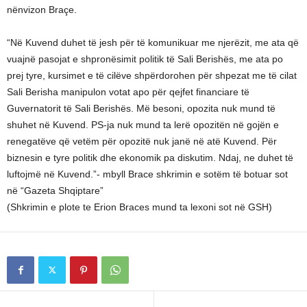
nënvizon Braçe.
“Në Kuvend duhet të jesh për të komunikuar me njerëzit, me ata që
vuajnë pasojat e shpronësimit politik të Sali Berishës, me ata po
prej tyre, kursimet e të cilëve shpërdorohen për shpezat me të cilat
Sali Berisha manipulon votat apo për qejfet financiare të
Guvernatorit të Sali Berishës. Më besoni, opozita nuk mund të
shuhet në Kuvend. PS-ja nuk mund ta lerë opozitën në gojën e
renegatëve që vetëm për opozitë nuk janë në atë Kuvend. Për
biznesin e tyre politik dhe ekonomik pa diskutim. Ndaj, ne duhet të
luftojmë në Kuvend.”- mbyll Brace shkrimin e sotëm të botuar sot
në “Gazeta Shqiptare”
(Shkrimin e plote te Erion Braces mund ta lexoni sot në GSH)