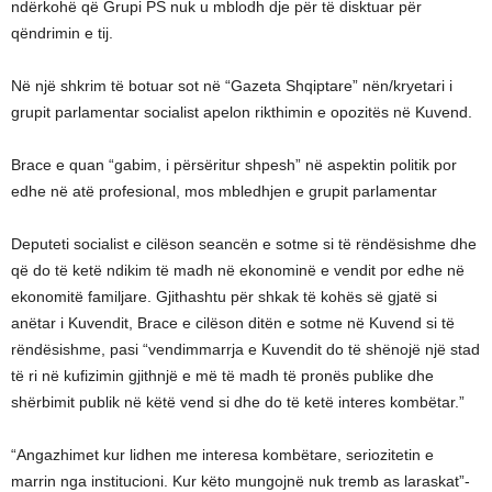
ndërkohë që Grupi PS nuk u mblodh dje për të disktuar për
qëndrimin e tij.
Në një shkrim të botuar sot në “Gazeta Shqiptare” nën/kryetari i
grupit parlamentar socialist apelon rikthimin e opozitës në Kuvend.
Brace e quan “gabim, i përsëritur shpesh” në aspektin politik por
edhe në atë profesional, mos mbledhjen e grupit parlamentar
Deputeti socialist e cilëson seancën e sotme si të rëndësishme dhe
që do të ketë ndikim të madh në ekonominë e vendit por edhe në
ekonomitë familjare. Gjithashtu për shkak të kohës së gjatë si
anëtar i Kuvendit, Brace e cilëson ditën e sotme në Kuvend si të
rëndësishme, pasi “vendimmarrja e Kuvendit do të shënojë një stad
të ri në kufizimin gjithnjë e më të madh të pronës publike dhe
shërbimit publik në këtë vend si dhe do të ketë interes kombëtar.”
“Angazhimet kur lidhen me interesa kombëtare, seriozitetin e
marrin nga institucioni. Kur këto mungojnë nuk tremb as laraskat”-