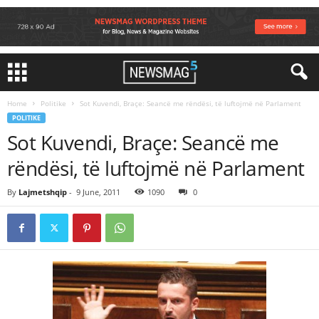
Home
Politike
Sot Kuvendi, Braçe: Seancë me rëndësi, të luftojmë në Parlament
POLITIKE
Sot Kuvendi, Braçe: Seancë me
rëndësi, të luftojmë në Parlament
By
Lajmetshqip
-
9 June, 2011
1090
0