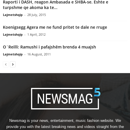
Raporti i DASH, reagon Ambasada e SHBA-se. Eshte e
turpshme qe akoma ka te...
Lajmetshqip
-
28 July, 2015
Koenigsegg Agera me ne fund pritet te dale ne rruge
Lajmetshqip
-
1 April, 2012
O`Reilli: Ramushi i pafajshëm brenda 4 muajsh
Lajmetshqip
-
16 August, 2011
Newsmag is your news, entertainment, music fashion website. We
provide you with the latest breaking news and videos straight from the