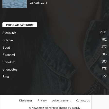
25 April, 2018
POPULAR CATEGORY
2611
Aktualitet
702
Politike
477
Sport
306
Ekonomi
303
ShowBiz
275
Shendetesi
222
Bota
Disclaimer
Privacy
Advertisement
Contact Us
© Newsmag WordPress Theme by TagDiv