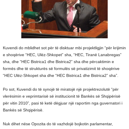
Kuvendi do mblidhet sot për të disktuar mbi projektligjin “për krijimin
e shoqërive “HEC, Ulëz-Shkopet” sha, “HEC, Tiranë Lanabregas”
sha, dhe “HEC Bistrica1 dhe Bistrica2” sha dhe përcaktimin e
formës dhe të strukturës së formulës së privatizimit të shoqërive
“HEC Ulëz-Shkopet sha dhe “HEC Bistrica1 dhe Bistrica2” sha”.
Po sot, Kuvendi do të synojë të miratojë një projektrezolutë “për
vlerësimin e veprimtarisë së institucionit të Bankës së Shqipërisë
për vitin 2010”, pasi të ketë dëgjuar një raportim nga guvernatori i
Bankës së Shqipërisë.
Nuk dihet nëse Opozita do të vazhdojë bojkotin parlamentar,