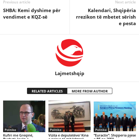
Previous article
Next article
SHBA: Kemi dyshime për
Kalendari, Shqipëria
vendimet e KQZ-së
rrezikon të mbetet sërish
e pesta
Lajmetshqip
RELATED ARTICLES
MORE FROM AUTHOR
Politike
Politike
Politike
Kufiri me Greqinë,
Vizita e deputetëve/ Kina
“Euractiv”: Shqiperia pjese
Bushati: Javën e
e prirur të mbështesë
e BE ne 2050