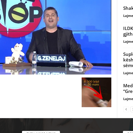
Shak
Lajme
ILDK
gjit
Lajme
Supl
kësh
sëmu
Lajme
Medi
“Gre
Lajme