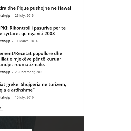
ira dhe Pique pushojne ne Hawai
tshqip
-
25 July, 2013
PKI: Rikontroll i pasurive per te
he zyrtaret qe nga viti 2003
tshqip
-
11 March, 2014
ement/Recetat popullore dhe
illat e mjekëve për të kuruar
ndjet reumatizmale.
tshqip
-
25 December, 2010
at greke: Shqiperia ne turizem,
qia e ardhshme”
tshqip
-
10 July, 2016