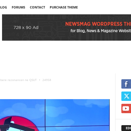
BLOG
FORUMS
CONTACT
PURCHASE THEME
e bere rezonancen ne QSUT
24958
EDI