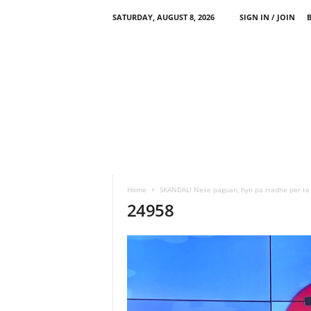
SATURDAY, AUGUST 8, 2026
SIGN IN / JOIN
Home
SKANDAL! Nese paguan, hyn pa rradhe per t
24958