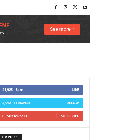
21,925
Fans
LIKE
3,912
Followers
FOLLOW
0
Subscribers
SUBSCRIBE
TOR PICKS