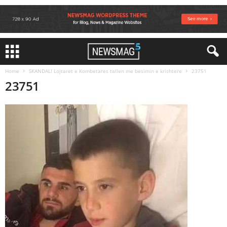
Home
SKANDAL! Lojtaret e Kombetares tallen me besimin e krishtere
23751
23751