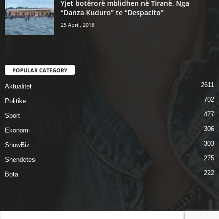
Yjet botërorë mblidhen në Tiranë. Nga
“Danza Kuduro” te “Despacito”
25 April, 2018
POPULAR CATEGORY
2611
Aktualitet
702
Politike
477
Sport
306
Ekonomi
303
ShowBiz
275
Shendetesi
222
Bota