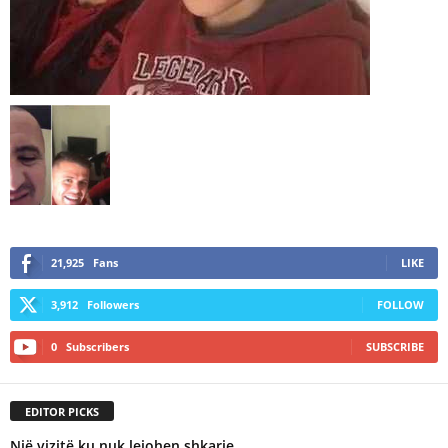
21,925
Fans
LIKE
3,912
Followers
FOLLOW
0
Subscribers
SUBSCRIBE
EDITOR PICKS
Një vizitë ku nuk lejohen shkarje