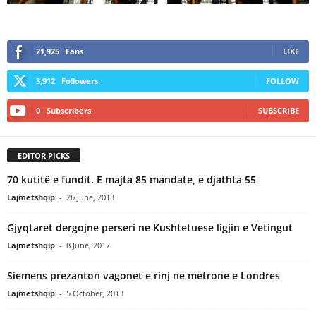
21,925
Fans
LIKE
3,912
Followers
FOLLOW
0
Subscribers
SUBSCRIBE
EDITOR PICKS
70 kutitë e fundit. E majta 85 mandate, e djathta 55
Lajmetshqip
-
26 June, 2013
Gjyqtaret dergojne perseri ne Kushtetuese ligjin e Vetingut
Lajmetshqip
-
8 June, 2017
Siemens prezanton vagonet e rinj ne metrone e Londres
Lajmetshqip
-
5 October, 2013