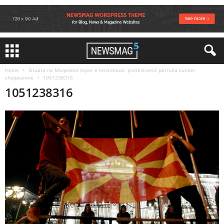
Home
Situata ne Maqedoni teper e tensionuar, protestuesit parrulla kunder
shqiptareve
1051238316
1051238316