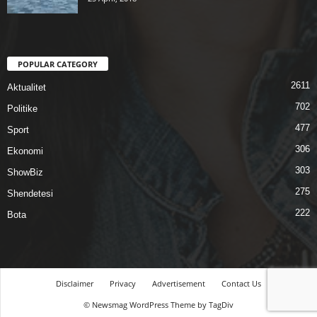
POPULAR CATEGORY
2611
Aktualitet
702
Politike
477
Sport
306
Ekonomi
303
ShowBiz
275
Shendetesi
222
Bota
Disclaimer
Privacy
Advertisement
Contact Us
© Newsmag WordPress Theme by TagDiv