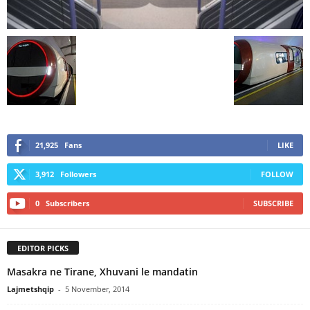
21,925
Fans
LIKE
3,912
Followers
FOLLOW
0
Subscribers
SUBSCRIBE
EDITOR PICKS
Masakra ne Tirane, Xhuvani le mandatin
Lajmetshqip
-
5 November, 2014