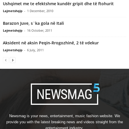
Ushqimet me te efektshme kundër gripit dhe të ftohurit
Lajmetshqip
-
1 December, 2010
Barazon Juve, s`ka gola në Itali
Lajmetshqip
-
16 October, 2011
Aksident në aksin Peqin-Rrogozhinë, 2 të vdekur
Lajmetshqip
-
6 July, 2011
Newsmag is your news, entertainment, music fashion website. We
provide you with the latest breaking news and videos straight from the
entertainment industry.