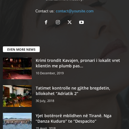
Contact us:
contact@yoursite.com
EVEN MORE NEWS
Krimi trondit Kavajen, pronari i lokalit vret
klientin me plumb pas...
10 December, 2019
Tatimet kontrolle ne gjithe bregdetin,
bllokohet “Adriatik 2”
30 July, 2018
Yjet botërorë mblidhen në Tiranë. Nga
“Danza Kuduro” te “Despacito”
25 April, 2018