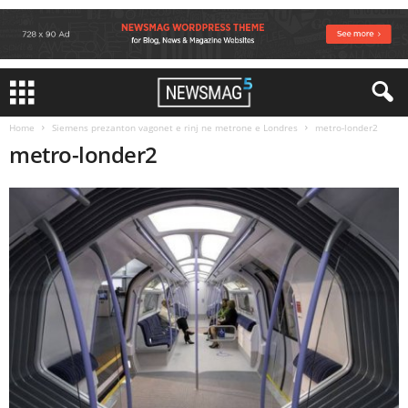
Home
Siemens prezanton vagonet e rinj ne metrone e Londres
metro-londer2
metro-londer2