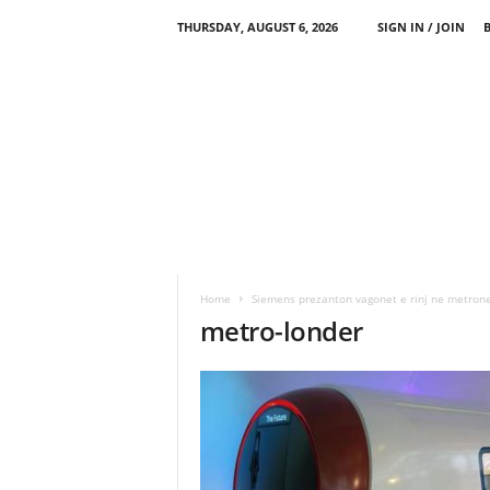
THURSDAY, AUGUST 6, 2026
SIGN IN / JOIN
Home
Siemens prezanton vagonet e rinj ne metron
metro-londer