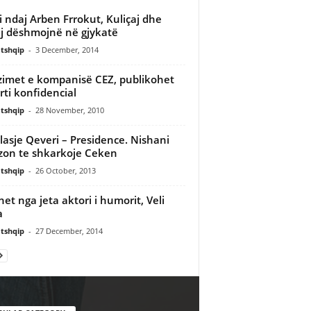
i ndaj Arben Frrokut, Kuliçaj dhe
j dëshmojnë në gjykatë
tshqip
-
3 December, 2014
imet e kompanisë CEZ, publikohet
rti konfidencial
tshqip
-
28 November, 2010
lasje Qeveri – Presidence. Nishani
zon te shkarkoje Ceken
tshqip
-
26 October, 2013
et nga jeta aktori i humorit, Veli
a
tshqip
-
27 December, 2014