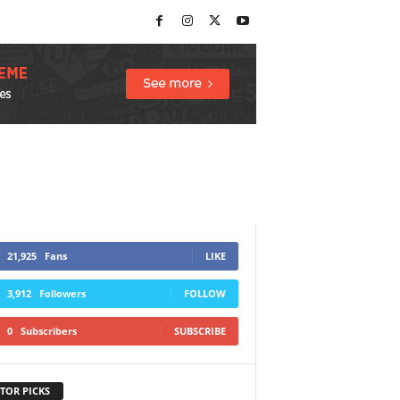
21,925
Fans
LIKE
3,912
Followers
FOLLOW
0
Subscribers
SUBSCRIBE
TOR PICKS