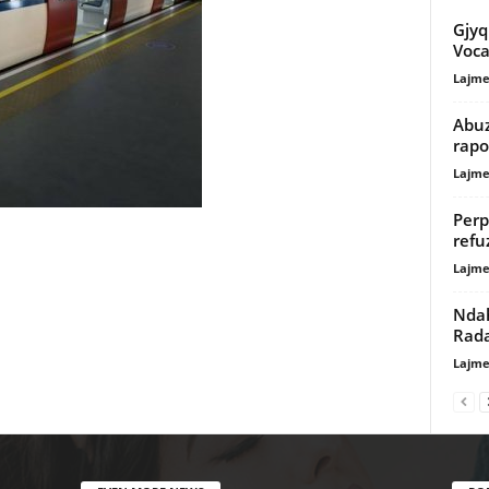
Gjyq
Voca
Lajme
Abuz
rapo
Lajme
Perp
refu
Lajme
Ndah
Rad
Lajme