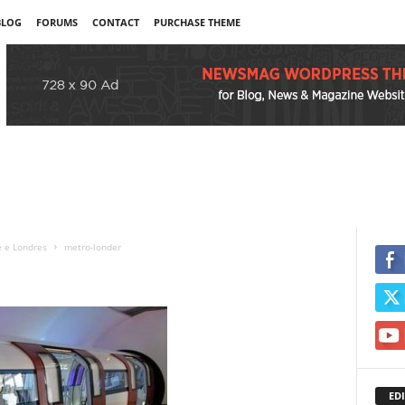
BLOG
FORUMS
CONTACT
PURCHASE THEME
e e Londres
metro-londer
EDI