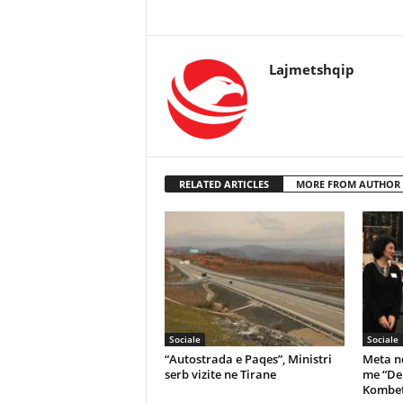
Lajmetshqip
RELATED ARTICLES
MORE FROM AUTHOR
Sociale
Sociale
“Autostrada e Paqes”, Ministri
Meta nd
serb vizite ne Tirane
me “De
Kombet