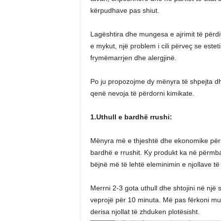
kërpudhave pas shiut.
Lagështira dhe mungesa e ajrimit të përd
e mykut, një problem i cili përveç se este
frymëmarrjen dhe alergjinë.
Po ju propozojme dy mënyra të shpejta d
qenë nevoja të përdorni kimikate.
1.Uthull e bardhë rrushi:
Mënyra më e thjeshtë dhe ekonomike për 
bardhë e rrushit. Ky produkt ka në përmbaj
bëjnë më të lehtë eleminimin e njollave t
Merrni 2-3 gota uthull dhe shtojini në një
veprojë për 10 minuta. Më pas fërkoni mur
derisa njollat të zhduken plotësisht.