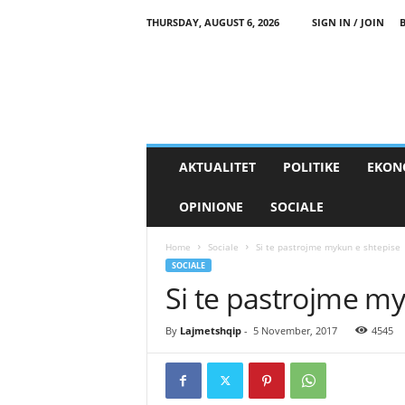
THURSDAY, AUGUST 6, 2026
SIGN IN / JOIN
AKTUALITET
POLITIKE
EKON
OPINIONE
SOCIALE
Home
Sociale
Si te pastrojme mykun e shtepise
SOCIALE
Si te pastrojme m
By
Lajmetshqip
-
5 November, 2017
4545