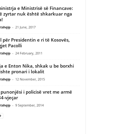
inistrja e Ministrisë së Financave:
ë zyrtar nuk është shkarkuar nga
a!
tshqip
-
21 June, 2017
il për Presidentin e ri të Kosovës,
jet Pacolli
tshqip
-
24 February, 2011
ja e Enton Nika, shkak u be borxhi
ishte pronari i lokalit
tshqip
-
12 November, 2015
 punonjësi i policisë vret me armë
34-vjeçar
tshqip
-
9 September, 2014