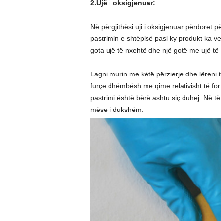
2.Ujë i oksigjenuar:
Në përgjithësi uji i oksigjenuar përdoret 
pastrimin e shtëpisë pasi ky produkt ka ve
gota ujë të nxehtë dhe një gotë me ujë të 
Lagni murin me këtë përzierje dhe lëreni 
furçe dhëmbësh me qime relativisht të for
pastrimi është bërë ashtu siç duhej. Në të 
mëse i dukshëm.