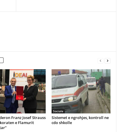
Sociale
eron Franz Josef Strauss
Sistemet e ngrohjes, kontroll ne
koraten e Flamurit
cdo shkolle
ar”