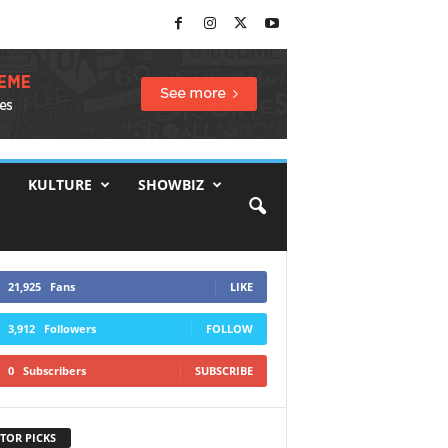
KULTURE
SHOWBIZ
21,925
Fans
LIKE
3,912
Followers
FOLLOW
0
Subscribers
SUBSCRIBE
TOR PICKS