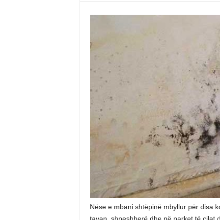
Nëse e mbani shtëpinë mbyllur për disa k
tavan, shpeshherë dhe në parket të cilat 