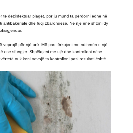
për të dezinfektuar plagët, por ju mund ta përdorni edhe në
ti antibakeriale dhe fuqi zbardhuese. Në një enë shtoni dy
oksigjenuar.
të veprojë për një orë. Më pas fërkojeni me ndihmën e një
të ose sfungjer. Shpëlajeni me ujë dhe kontrolloni nëse
vërtetë nuk keni nevojë ta kontrolloni pasi rezultati është