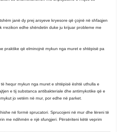
itshëm janë dy prej arsyeve kryesore që çojnë në shfaqjen
tik rrezikon edhe shëndetin duke ju krijuar probleme me
he praktike që elminojnë mykun nga muret e shtëpisë pa
të hequr mykun nga muret e shtëpisë është uthulla e
tjen e tij substanca antibakteriale dhe antimykotike që e
ë mykut jo vetëm në mur, por edhe në parket.
 shishe në formë sprucatori. Sprucojeni në mur dhe lëreni të
in me ndihmën e një sfungjeri. Përsëriteni këtë veprim