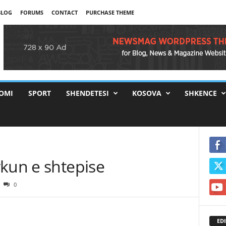
BLOG
FORUMS
CONTACT
PURCHASE THEME
OMI
SPORT
SHENDETESI
KOSOVA
SHKENCE
ykun e shtepise
0
EDI