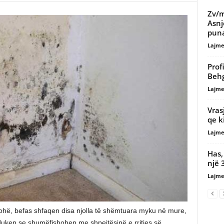
Zv/m
Asnj
pun
Lajme
Prof
Behg
Lajme
Vras
qe k
Lajme
Has,
një 
Lajme
ohë, befas shfaqen disa njolla të shëmtuara myku në mure,
duken se shumëfishohen me shpejtësinë e rritjes së