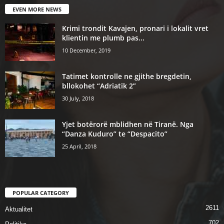
EVEN MORE NEWS
Krimi trondit Kavajen, pronari i lokalit vret
klientin me plumb pas...
10 December, 2019
Tatimet kontrolle ne gjithe bregdetin,
bllokohet “Adriatik 2”
30 July, 2018
Yjet botërorë mblidhen në Tiranë. Nga
“Danza Kuduro” te “Despacito”
25 April, 2018
POPULAR CATEGORY
2611
Aktualitet
702