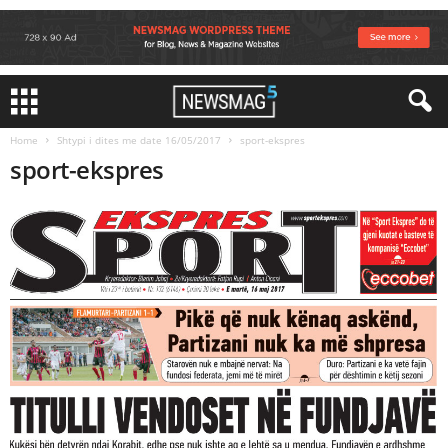
Home
Shtypi i dites me date 16/05/2017
sport-ekspres
sport-ekspres