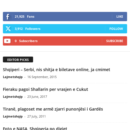
21,925
Fans
LIKE
3,912
Followers
FOLLOW
0
Subscribers
SUBSCRIBE
EDITOR PICKS
Shqiperi – Serbi, nis shitja e biletave online, ja cmimet
Lajmetshqip
-
16 September, 2015
Fieraku pagoi Shallarin per vrasjen e Cukut
Lajmetshqip
-
23 June, 2017
Tiranë, plagoset me armë zjarri punonjësi i Gardës
Lajmetshqip
-
27 July, 2011
Foto e NASA, Shqiperia po digjet