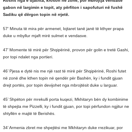
Roshit nga e djathta, kroson në zonë, por mbrojtja vendase
gabon në largimin e topit, aty përfiton i sapofuturi në fushë
Sadiku që dërgon topin në rrjetë.
57′ Minuta të mira për armenet, lojtaret tanë janë të kthyer prapa
duke u mbyllur mjaft mirë sulmet e vendasve.
47’ Momente të mirë për Shqipërinë, provon për golin e tretë Gashi,
por topi ndalet nga portieri.
46’ Pjesa e dytë nis me një rast të mirë për Shqipërinë, Roshi futet
në zonë dhe kthen topin në qendër për Bashën, ky i fundit gjuan
drejt portës, por topin devijohet nga mbrojtësit duke u larguar.
45’ Shpëton për mrekulli porta kuqezi, Mkhitaryn bën dy kombinime
të shpejta me Pizzelli, ky i fundit gjuan, por topi përfundon ngjitur ne
shtyllën e majtë të Berishës.
34’ Armenia zbret me shpejtësi me Mkhitaryn duke rrezikuar, por