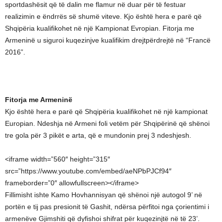
sportdashësit që të dalin me flamur në duar për të festuar
realizimin e ëndrrës së shumë viteve. Kjo është hera e parë që
Shqipëria kualifikohet në një Kampionat Evropian. Fitorja me
Armeninë u siguroi kuqezinjve kualifikim drejtpërdrejtë në “Francë
2016”.
Fitorja me Armeninë
Kjo është hera e parë që Shqipëria kualifikohet në një kampionat
Europian. Ndeshja në Armeni foli vetëm për Shqipërinë që shënoi
tre gola për 3 pikët e arta, që e mundonin prej 3 ndeshjesh.
<iframe width=”560″ height=”315″
src=”https://www.youtube.com/embed/aeNPbPJCf94″
frameborder=”0″ allowfullscreen></iframe>
Fillimisht ishte Kamo Hovhannisyan që shënoi një autogol 9’ në
portën e tij pas presionit të Gashit, ndërsa përfitoi nga çorientimi i
armenëve Gjimshiti që dyfishoi shifrat për kuqezinjtë në të 23’.