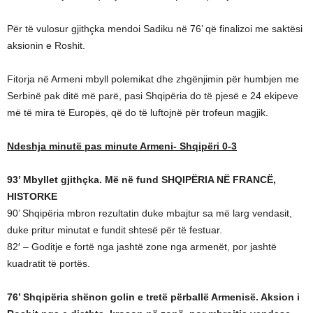
Për të vulosur gjithçka mendoi Sadiku në 76’ që finalizoi me saktësi
aksionin e Roshit.
Fitorja në Armeni mbyll polemikat dhe zhgënjimin për humbjen me
Serbinë pak ditë më parë, pasi Shqipëria do të pjesë e 24 ekipeve
më të mira të Europës, që do të luftojnë për trofeun magjik.
Ndeshja minutë pas minute Armeni- Shqipëri 0-3
93’ Mbyllet gjithçka. Më në fund SHQIPËRIA NË FRANCË,
HISTORKE
90’ Shqipëria mbron rezultatin duke mbajtur sa më larg vendasit,
duke pritur minutat e fundit shtesë për të festuar.
82′ – Goditje e fortë nga jashtë zone nga armenët, por jashtë
kuadratit të portës.
76’ Shqipëria shënon golin e tretë përballë Armenisë. Aksion i