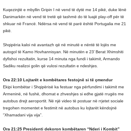
Kuqezinjtë e mbyllin Gripin I në vend të dytë me 14 pikë, duke lënë
Danimarkën në vend të tretë që tashmë do të luajë play-off për të
shkuar në Francë. Ndërsa në vend të parë është Portugalia me 21
pikë.
Shqipëria kaloi në avantazh që në minutë e nëntë të lojës me
autogol të Kamo Hovhannisyan. Në minutën e 23’ Berat Xhimshiti
dyfishoi rezultatin, kurse 14 minuta nga fundi i takimit, Armando
Sadiku realizoi golin që vulosi rezultatin e ndeshjes.
Ora 22:10 Lojtarët e kombëtares festojnë si të çmendur
Ekipi kombëtar i Shqipërisë ka festuar nga përfundimi i takimit me
Armeninë, në fushë, dhomat e zhveshjes si edhe gjatë rrugës me
autobus drejt aeroportit. Në një video të postuar në rrjetet sociale
tregohen momentet e festimit në autobus ku lojtarët këndojnë
“Xhamadani vija vija”.
Ora 21:25 Presidenti dekoron kombëtaren “Nderi i Kombit”