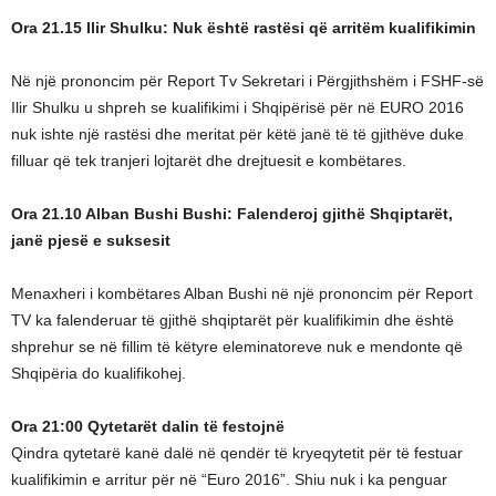
Ora 21.15
Ilir Shulku: Nuk është rastësi që arritëm kualifikimin
Në një prononcim për Report Tv Sekretari i Përgjithshëm i FSHF-së
Ilir Shulku u shpreh se kualifikimi i Shqipërisë për në EURO 2016
nuk ishte një rastësi dhe meritat për këtë janë të të gjithëve duke
filluar që tek tranjeri lojtarët dhe drejtuesit e kombëtares.
Ora 21.10
Alban Bushi
Bushi: Falenderoj gjithë Shqiptarët,
janë pjesë e suksesit
Menaxheri i kombëtares Alban Bushi në një prononcim për Report
TV ka falenderuar të gjithë shqiptarët për kualifikimin dhe është
shprehur se në fillim të këtyre eleminatoreve nuk e mendonte që
Shqipëria do kualifikohej.
Ora 21:00 Qytetarët dalin të festojnë
Qindra qytetarë kanë dalë në qendër të kryeqytetit për të festuar
kualifikimin e arritur për në “Euro 2016”. Shiu nuk i ka penguar