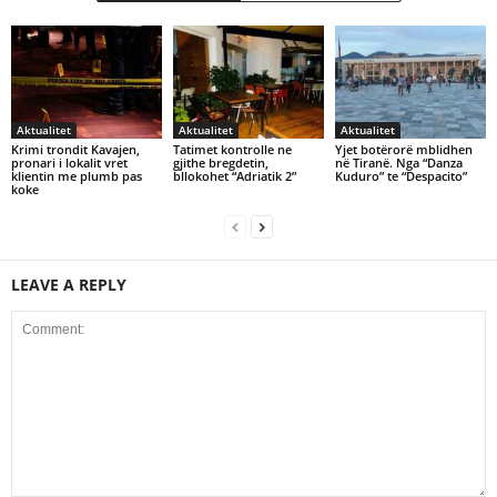
Aktualitet
Aktualitet
Aktualitet
Krimi trondit Kavajen,
Tatimet kontrolle ne
Yjet botërorë mblidhen
pronari i lokalit vret
gjithe bregdetin,
në Tiranë. Nga “Danza
klientin me plumb pas
bllokohet “Adriatik 2”
Kuduro” te “Despacito”
koke
LEAVE A REPLY