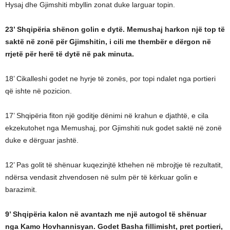
Hysaj dhe Gjimshiti mbyllin zonat duke larguar topin.
23’ Shqipëria shënon golin e dytë. Memushaj harkon një top të
saktë në zonë për Gjimshitin, i cili me thembër e dërgon në
rrjetë për herë të dytë në pak minuta.
18’ Cikalleshi godet ne hyrje të zonës, por topi ndalet nga portieri
që ishte në pozicion.
17’ Shqipëria fiton një goditje dënimi në krahun e djathtë, e cila
ekzekutohet nga Memushaj, por Gjimshiti nuk godet saktë në zonë
duke e dërguar jashtë.
12’ Pas golit të shënuar kuqezinjtë kthehen në mbrojtje të rezultatit,
ndërsa vendasit zhvendosen në sulm për të kërkuar golin e
barazimit.
9’ Shqipëria kalon në avantazh me një autogol të shënuar
nga Kamo Hovhannisyan. Godet Basha fillimisht, pret portieri,