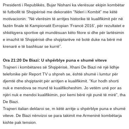
Presidenti i Republikës, Bujar Nishani ka vlerësuar ekipin kombëtar
të futbollit të Shqipërisë me dekoratën “Nderi i Kombit” me këtë
motivacionin: “Në vlerësim të arritjes historike të kualifikimit për në
fazën finale të Kampionatit Evropian ‘Francë 2016’, për rezultatet e
shkëlqyera sportive që mundësuan këto fitore si dhe për lartësimin
e imazhit të Shqipërisë dhe shqiptarëve në botë duke na bërë më
krenarë e të bashkuar se kurrë”.
Ora 21:20 De Biazi: U shpërblye puna e shumë viteve
Trajneri i kombëtares së Shqipërisë, Xhani De Biazi në një lidhje
telefonike për Report TV u shpreh se, është shumë i lumtur për
djemtë dhe shqiptarët për arritjen e kualifikimit. “Kur hodh shorti
nuk e mendova se mund të kualifikoheshim. Jo vetëm unë por as
njëri nuk e mendoi kualifikimin, por kemi bërë një punë të mirë”, tha
De Biazi.
Trajneri italian deklaroi se, m këtë arritje u shpërblye puna e shumë
viteve. De Biazi nënvizoi se para takimit me Armeninë kombëtarja
kishte pak tension.