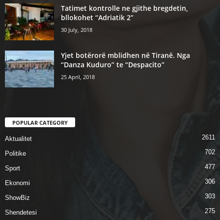
Tatimet kontrolle ne gjithe bregdetin,
bllokohet “Adriatik 2”
30 July, 2018
Yjet botërorë mblidhen në Tiranë. Nga
“Danza Kuduro” te “Despacito”
25 April, 2018
POPULAR CATEGORY
2611
Aktualitet
702
Politike
477
Sport
306
Ekonomi
303
ShowBiz
275
Shendetesi