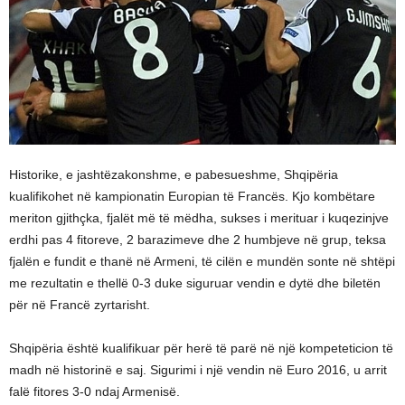
Historike, e jashtëzakonshme, e pabesueshme, Shqipëria
kualifikohet në kampionatin Europian të Francës. Kjo kombëtare
meriton gjithçka, fjalët më të mëdha, sukses i merituar i kuqezinjve
erdhi pas 4 fitoreve, 2 barazimeve dhe 2 humbjeve në grup, teksa
fjalën e fundit e thanë në Armeni, të cilën e mundën sonte në shtëpi
me rezultatin e thellë 0-3 duke siguruar vendin e dytë dhe biletën
për në Francë zyrtarisht.
Shqipëria është kualifikuar për herë të parë në një kompeteticion të
madh në historinë e saj. Sigurimi i një vendin në Euro 2016, u arrit
falë fitores 3-0 ndaj Armenisë.