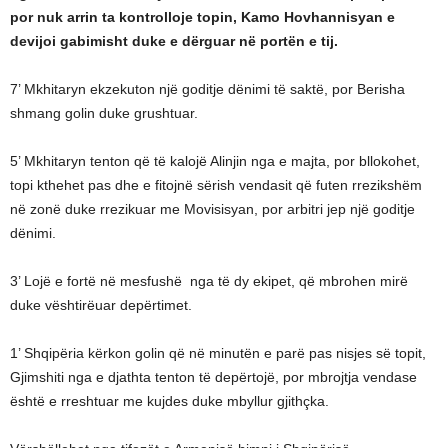
por nuk arrin ta kontrolloje topin, Kamo Hovhannisyan e
devijoi gabimisht duke e dërguar në portën e tij.
7’ Mkhitaryn ekzekuton një goditje dënimi të saktë, por Berisha
shmang golin duke grushtuar.
5’ Mkhitaryn tenton që të kalojë Alinjin nga e majta, por bllokohet,
topi kthehet pas dhe e fitojnë sërish vendasit që futen rrezikshëm
në zonë duke rrezikuar me Movisisyan, por arbitri jep një goditje
dënimi.
3’ Lojë e fortë në mesfushë nga të dy ekipet, që mbrohen mirë
duke vështirëuar depërtimet.
1’ Shqipëria kërkon golin që në minutën e parë pas nisjes së topit,
Gjimshiti nga e djathta tenton të depërtojë, por mbrojtja vendase
është e rreshtuar me kujdes duke mbyllur gjithçka.