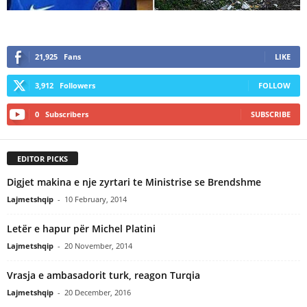
21,925
Fans
LIKE
3,912
Followers
FOLLOW
0
Subscribers
SUBSCRIBE
EDITOR PICKS
Digjet makina e nje zyrtari te Ministrise se Brendshme
Lajmetshqip
-
10 February, 2014
Letër e hapur për Michel Platini
Lajmetshqip
-
20 November, 2014
Vrasja e ambasadorit turk, reagon Turqia
Lajmetshqip
-
20 December, 2016