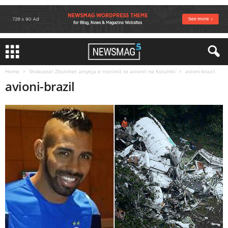
Home
Shokuese! Zbulohet arsyeja e rrezimit te avionit ne Kolumbi
avioni-brazil
avioni-brazil