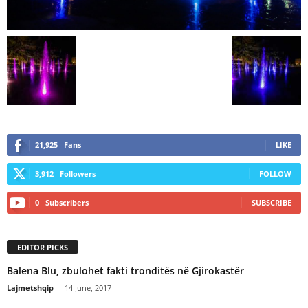
21,925
Fans
LIKE
3,912
Followers
FOLLOW
0
Subscribers
SUBSCRIBE
EDITOR PICKS
Balena Blu, zbulohet fakti tronditës në Gjirokastër
Lajmetshqip
-
14 June, 2017