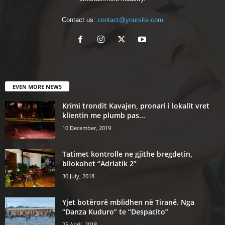
Contact us:
contact@yoursite.com
EVEN MORE NEWS
Krimi trondit Kavajen, pronari i lokalit vret
klientin me plumb pas...
10 December, 2019
Tatimet kontrolle ne gjithe bregdetin,
bllokohet “Adriatik 2”
30 July, 2018
Yjet botërorë mblidhen në Tiranë. Nga
“Danza Kuduro” te “Despacito”
25 April, 2018