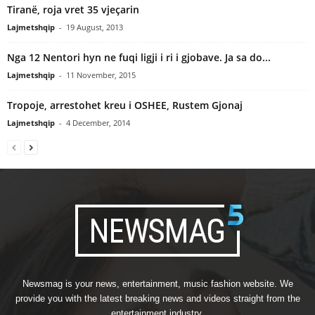
Tiranë, roja vret 35 vjeçarin
Lajmetshqip
-
19 August, 2013
Nga 12 Nentori hyn ne fuqi ligji i ri i gjobave. Ja sa do...
Lajmetshqip
-
11 November, 2015
Tropoje, arrestohet kreu i OSHEE, Rustem Gjonaj
Lajmetshqip
-
4 December, 2014
Newsmag is your news, entertainment, music fashion website. We
provide you with the latest breaking news and videos straight from the
entertainment industry.