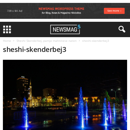
Home
Sheshi Skenderbej, pamje mahnitese naten
sheshi-skenderbej3
sheshi-skenderbej3