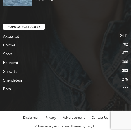
POPULAR CATEGORY
2611
Aktualitet
702
Politike
477
Sport
306
Ekonomi
303
ShowBiz
275
Shendetesi
222
Bota
Disclaimer
Privacy
Advertisement
Contact Us
© Newsmag WordPress Theme by TagDiv