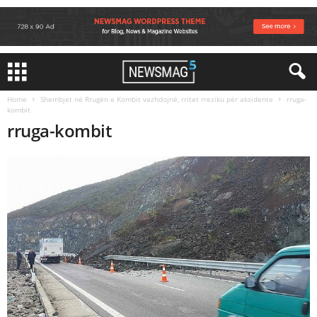
Home
Shembjet në Rrugën e Kombit vazhdojnë, rritet rreziku për aksidente
rruga-
kombit
rruga-kombit