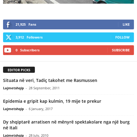
21,925
Fans
LIKE
3,912
Followers
FOLLOW
0
Subscribers
SUBSCRIBE
EDITOR PICKS
Situata në veri, Tadiç takohet me Rasmussen
Lajmetshqip
-
28 September, 2011
Epidemia e gripit kap kulmin, 19 mije te prekur
Lajmetshqip
-
6 January, 2017
Dy shqiptarë arratisen në mënyrë spektakolare nga një burg
në Itali
Lajmetshqip
-
28 July, 2010